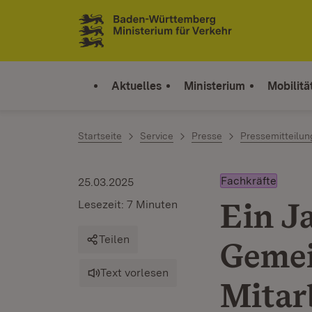
Zum Inhalt springen
Link zur Startseite
Aktuelles
Ministerium
Mobilitä
Startseite
Service
Presse
Pressemitteilu
Fachkräfte
25.03.2025
Ein J
Lesezeit: 7 Minuten
Teilen
Gemei
Text vorlesen
Mitar