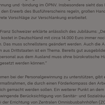
nnung und -bindung im ÖPNV. Insbesondere sieht das 
ie den Erwerb des Busführerscheins regeln, großen Han
ete Vorschläge zur Verschlankung erarbeitet.
ranz Schweizer erklärte anlässlich des Jubiläums: „De
 kostet in Deutschland mit circa 14.000 Euro immer noc
ch. Das muss schnellstens geändert werden. Auch die 
 aus Drittstaaten ist ein Thema. Bereits gut ausgebild
personal aus dem Ausland muss ohne bürokratische H
ingesetzt werden können.“
men bei der Personalgewinnung zu unterstützen, gibt e
ermaßnahmen, die durch einen Förderkompass den Arb
lich gemacht werden sollen. Ein weiterer Punkt an dem
e zwingende Berücksichtigung von Sanitär- und Sozialrä
i der Errichtung von Zentralen Omnisbusbahnhöfen (