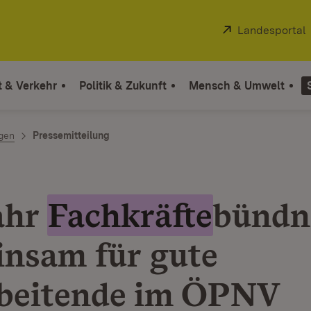
Extern:
Landesportal
t & Verkehr
Politik & Zukunft
Mensch & Umwelt
ngen
Pressemitteilung
ahr
Fachkräfte
bündn
nsam für gute
beitende im ÖPNV