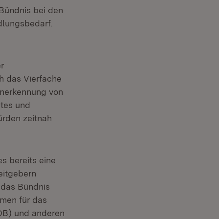
Bündnis bei den
dlungsbedarf.
r
h das Vierfache
Anerkennung von
etes und
ürden zeitnah
s bereits eine
eitgebern
 das Bündnis
umen für das
ZOB) und anderen