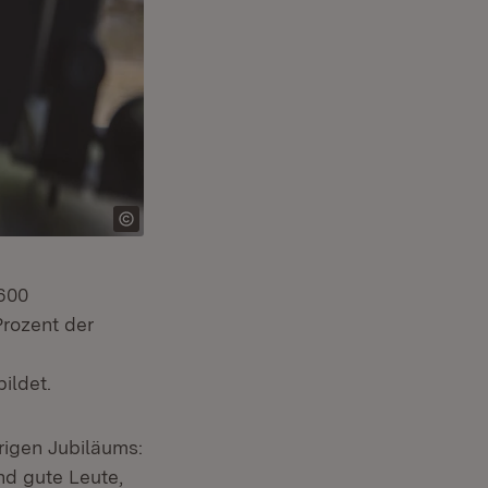
.600
Prozent der
ildet.
rigen Jubiläums:
nd gute Leute,