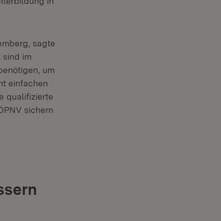
iterbildung in
emberg, sagte
 sind im
 benötigen, um
ht einfachen
 qualifizierte
 ÖPNV sichern
ssern