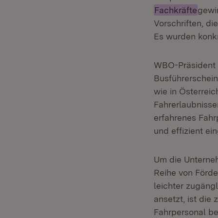
Fachkräfte
gewi
Vorschriften, d
Es wurden konkr
WBO-Präsident F
Busführerschein
wie in Österrei
Fahrerlaubnissen
erfahrenes Fahr
und effizient e
Um die Unterneh
Reihe von Förd
leichter zugäng
ansetzt, ist di
Fahrpersonal be