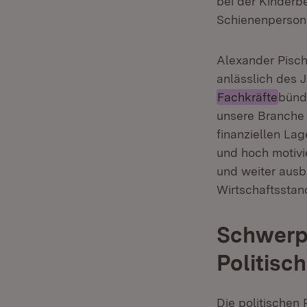
bei der Kinderb
Schienenperson
Alexander Pisc
anlässlich des 
Fachkräfte
bündn
unsere Branche 
finanziellen La
und hoch motivi
und weiter ausb
Wirtschaftssta
Schwerp
Politis
Die politischen