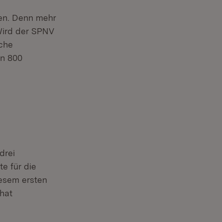
fen. Denn mehr
 Wird der SPNV
iche
en 800
drei
e für die
esem ersten
hat