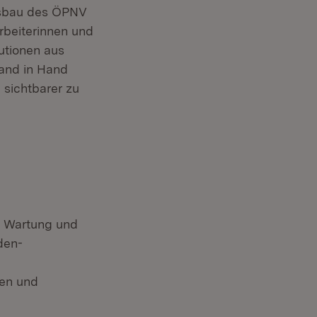
usbau des ÖPNV
rbeiterinnen und
tutionen aus
and in Hand
 sichtbarer zu
, Wartung und
den-
nen und