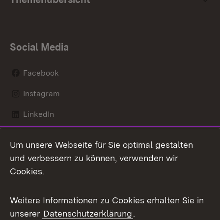
Social Media
Facebook
Instagram
LinkedIn
Mastodon
Um unsere Webseite für Sie optimal gestalten
X / Twitter
und verbessern zu können, verwenden wir
Cookies.
Youtube
Weitere Informationen zu Cookies erhalten Sie in
Zum 
unserer
Datenschutzerklärung
.
Kontakt
Datenschutz