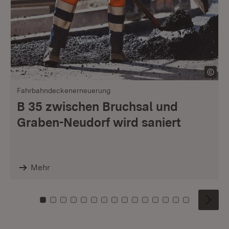
Fahrbahndeckenerneuerung
B 35 zwischen Bruchsal und
Graben-Neudorf wird saniert
Mehr
Zu Kachel: 0
Zu Kachel: 1
Zu Kachel: 2
Zu Kachel: 3
Zu Kachel: 4
Zu Kachel: 5
Zu Kachel: 6
Zu Kachel: 7
Zu Kachel: 8
Zu Kachel: 9
Zu Kachel: 10
Zu Kachel: 11
Zu Kachel: 12
Zu Kachel: 1
Zu Kachel