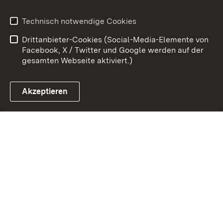
Benutzungshinweise
Erklärung zur
Technisch notwendige Cookies
Barrierefreiheit
Drittanbieter-Cookies (Social-Media-Elemente von
Impressum
Cookies
Facebook, X / Twitter und Google werden auf der
gesamten Webseite aktiviert.)
Akzeptieren
Link zum Landesportal