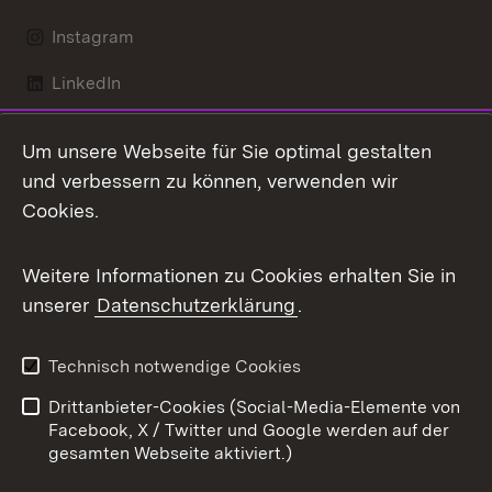
Instagram
LinkedIn
Mastodon
Um unsere Webseite für Sie optimal gestalten
X / Twitter
und verbessern zu können, verwenden wir
Cookies.
Youtube
Weitere Informationen zu Cookies erhalten Sie in
Zum 
unserer
Datenschutzerklärung
.
Kontakt
Datenschutz
Benutzungshinweise
Erklärung zur
Technisch notwendige Cookies
Barrierefreiheit
Drittanbieter-Cookies (Social-Media-Elemente von
Impressum
Cookies
Facebook, X / Twitter und Google werden auf der
gesamten Webseite aktiviert.)