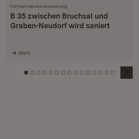
Fahrbahndeckenerneuerung
B 35 zwischen Bruchsal und
Graben-Neudorf wird saniert
Mehr
Zu Kachel: 0
Zu Kachel: 1
Zu Kachel: 2
Zu Kachel: 3
Zu Kachel: 4
Zu Kachel: 5
Zu Kachel: 6
Zu Kachel: 7
Zu Kachel: 8
Zu Kachel: 9
Zu Kachel: 10
Zu Kachel: 11
Zu Kachel: 12
Zu Kachel: 1
Zu Kachel