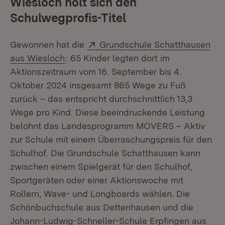
Wiesloch holt sich den
Schulwegprofis-Titel
Extern:
Gewonnen hat die
Grundschule Schatthausen
(Öffnet in neuem Fenster)
aus Wiesloch
: 65 Kinder legten dort im
Aktionszeitraum vom 16. September bis 4.
Oktober 2024 insgesamt 865 Wege zu Fuß
zurück – das entspricht durchschnittlich 13,3
Wege pro Kind. Diese beeindruckende Leistung
belohnt das Landesprogramm MOVERS – Aktiv
zur Schule mit einem Überraschungspreis für den
Schulhof. Die Grundschule Schatthausen kann
zwischen einem Spielgerät für den Schulhof,
Sportgeräten oder einer Aktionswoche mit
Rollern, Wave- und Longboards wählen. Die
Schönbuchschule aus Dettenhausen und die
Johann-Ludwig-Schneller-Schule Erpfingen aus