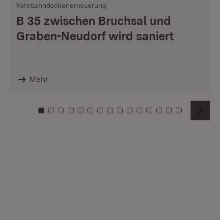
Fahrbahndeckenerneuerung
B 35 zwischen Bruchsal und
Graben-Neudorf wird saniert
Mehr
Zu Kachel: 0
Zu Kachel: 1
Zu Kachel: 2
Zu Kachel: 3
Zu Kachel: 4
Zu Kachel: 5
Zu Kachel: 6
Zu Kachel: 7
Zu Kachel: 8
Zu Kachel: 9
Zu Kachel: 10
Zu Kachel: 11
Zu Kachel: 12
Zu Kachel: 1
Zu Kachel