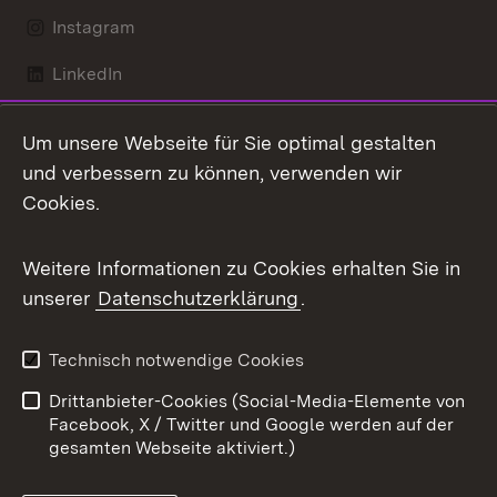
Instagram
LinkedIn
Mastodon
Um unsere Webseite für Sie optimal gestalten
X / Twitter
und verbessern zu können, verwenden wir
Cookies.
Youtube
Weitere Informationen zu Cookies erhalten Sie in
Zum 
unserer
Datenschutzerklärung
.
Kontakt
Datenschutz
Benutzungshinweise
Erklärung zur
Technisch notwendige Cookies
Barrierefreiheit
Drittanbieter-Cookies (Social-Media-Elemente von
Impressum
Cookies
Facebook, X / Twitter und Google werden auf der
gesamten Webseite aktiviert.)