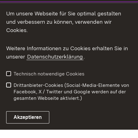
Mastodon
Um unsere Webseite für Sie optimal gestalten
X / Twitter
und verbessern zu können, verwenden wir
Cookies.
Youtube
Weitere Informationen zu Cookies erhalten Sie in
Zum 
unserer
Datenschutzerklärung
.
Kontakt
Datenschutz
Benutzungshinweise
Erklärung zur
Technisch notwendige Cookies
Barrierefreiheit
Drittanbieter-Cookies (Social-Media-Elemente von
Impressum
Cookies
Facebook, X / Twitter und Google werden auf der
gesamten Webseite aktiviert.)
Akzeptieren
Link zum Landesportal