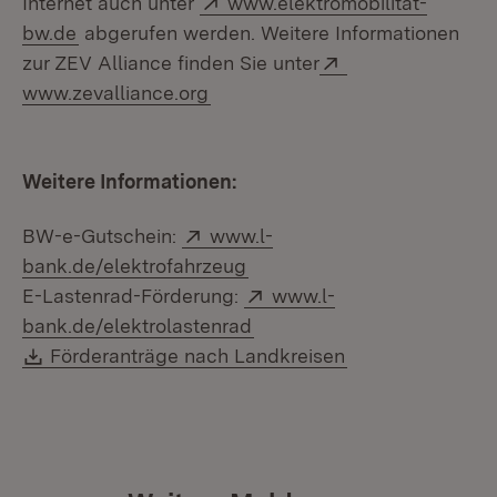
Internet auch unter
www.elektromobilität-
(Öffnet in neuem Fenster)
bw.de
abgerufen werden. Weitere Informationen
Extern:
zur ZEV Alliance finden Sie unter
(Öffnet in neuem Fenster)
www.zevalliance.org
Weitere Informationen:
Extern:
BW-e-Gutschein:
www.l-
(Öffnet in neuem Fenster)
bank.de/elektrofahrzeug
Extern:
E-Lastenrad-Förderung:
www.l-
(Öffnet in neuem Fenster)
bank.de/elektrolastenrad
Download:
(Öffnet in neuem
Förderanträge nach Landkreisen