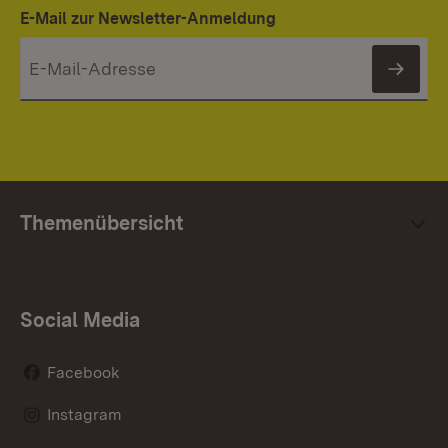
E-Mail zur Newsletter-Anmeldung
News
Themenübersicht
Social Media
Facebook
Instagram