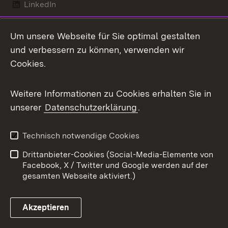
LinkedIn
Mastodon
Um unsere Webseite für Sie optimal gestalten
X / Twitter
und verbessern zu können, verwenden wir
Cookies.
Youtube
Weitere Informationen zu Cookies erhalten Sie in
Zum 
unserer
Datenschutzerklärung
.
Kontakt
Datenschutz
Benutzungshinweise
Erklärung zur
Technisch notwendige Cookies
Barrierefreiheit
Drittanbieter-Cookies (Social-Media-Elemente von
Impressum
Cookies
Facebook, X / Twitter und Google werden auf der
gesamten Webseite aktiviert.)
Akzeptieren
Link zum Landesportal