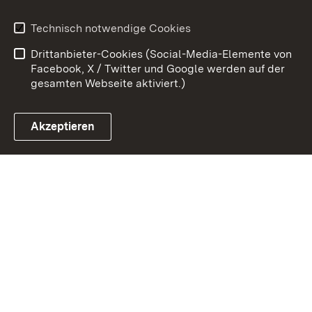
Benutzungshinweise
Erklärung zur
Technisch notwendige Cookies
Barrierefreiheit
Drittanbieter-Cookies (Social-Media-Elemente von
Impressum
Cookies
Facebook, X / Twitter und Google werden auf der
gesamten Webseite aktiviert.)
Akzeptieren
Link zum Landesportal