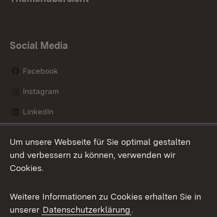
Social Media
Facebook
Instagram
LinkedIn
Mastodon
Um unsere Webseite für Sie optimal gestalten
X / Twitter
und verbessern zu können, verwenden wir
Cookies.
Youtube
Weitere Informationen zu Cookies erhalten Sie in
Zum 
unserer
Datenschutzerklärung
.
Kontakt
Datenschutz