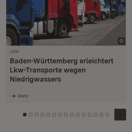
LKW
Baden-Württemberg erleichtert
Lkw-Transporte wegen
Niedrigwassers
Mehr
Zu Kachel: 0
Zu Kachel: 1
Zu Kachel: 2
Zu Kachel: 3
Zu Kachel: 4
Zu Kachel: 5
Zu Kachel: 6
Zu Kachel: 7
Zu Kachel: 8
Zu Kachel: 9
Zu Kachel: 10
Zu Kachel: 11
Zu Kachel: 12
Zu Kachel: 1
Zu Kachel