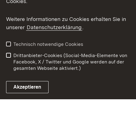
Cookies.
Youtube
Weitere Informationen zu Cookies erhalten Sie in
Zum 
unserer
Datenschutzerklärung
.
Kontakt
Datenschutz
Benutzungshinweise
Erklärung zur
Technisch notwendige Cookies
Barrierefreiheit
Drittanbieter-Cookies (Social-Media-Elemente von
Impressum
Cookies
Facebook, X / Twitter und Google werden auf der
gesamten Webseite aktiviert.)
Akzeptieren
Link zum Landesportal