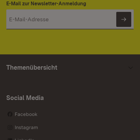
E-Mail zur Newsletter-Anmeldung
News
Themenübersicht
Social Media
Facebook
Instagram