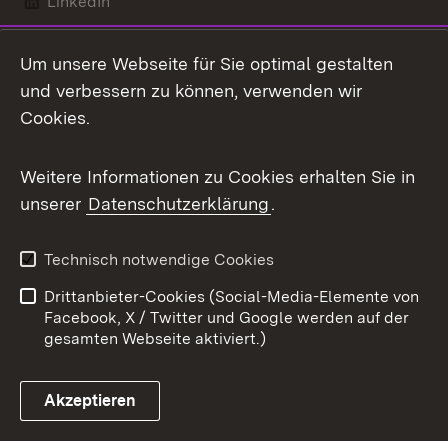
LinkedIn
Mastodon
Um unsere Webseite für Sie optimal gestalten
X / Twitter
und verbessern zu können, verwenden wir
Cookies.
Youtube
Weitere Informationen zu Cookies erhalten Sie in
Zum 
unserer
Datenschutzerklärung
.
Kontakt
Datenschutz
Benutzungshinweise
Erklärung zur
Technisch notwendige Cookies
Barrierefreiheit
Drittanbieter-Cookies (Social-Media-Elemente von
Impressum
Cookies
Facebook, X / Twitter und Google werden auf der
gesamten Webseite aktiviert.)
Akzeptieren
Link zum Landesportal