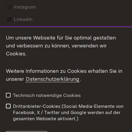
Instagram
LinkedIn
Mastodon
Um unsere Webseite für Sie optimal gestalten
X / Twitter
und verbessern zu können, verwenden wir
Cookies.
Youtube
Weitere Informationen zu Cookies erhalten Sie in
Zum 
unserer
Datenschutzerklärung
.
Kontakt
Datenschutz
Benutzungshinweise
Erklärung zur
Technisch notwendige Cookies
Barrierefreiheit
Drittanbieter-Cookies (Social-Media-Elemente von
Impressum
Cookies
Facebook, X / Twitter und Google werden auf der
gesamten Webseite aktiviert.)