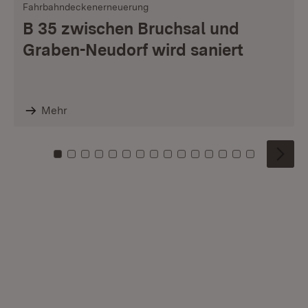
Fahrbahndeckenerneuerung
B 35 zwischen Bruchsal und
Graben-Neudorf wird saniert
Mehr
Zu Kachel: 0
Zu Kachel: 1
Zu Kachel: 2
Zu Kachel: 3
Zu Kachel: 4
Zu Kachel: 5
Zu Kachel: 6
Zu Kachel: 7
Zu Kachel: 8
Zu Kachel: 9
Zu Kachel: 10
Zu Kachel: 11
Zu Kachel: 12
Zu Kachel: 1
Zu Kachel