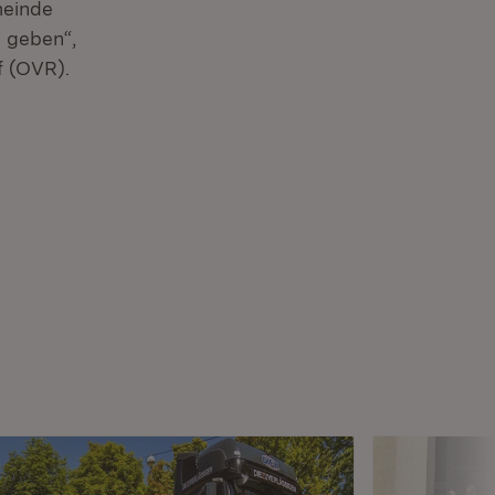
meinde
 geben“,
f (OVR).