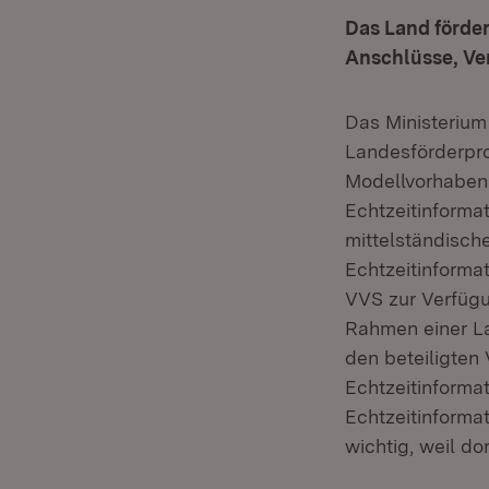
Das Land förder
Anschlüsse, Ve
Das Ministerium
Landesförderpr
Modellvorhaben
Echtzeitinforma
mittelständisc
Echtzeitinforma
VVS zur Verfügu
Rahmen einer L
den beteiligten
Echtzeitinforma
Echtzeitinforma
wichtig, weil do