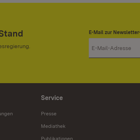
 Stand
E-Mail zur Newslett
esregierung.
Service
lungen
Presse
Mediathek
Publikationen