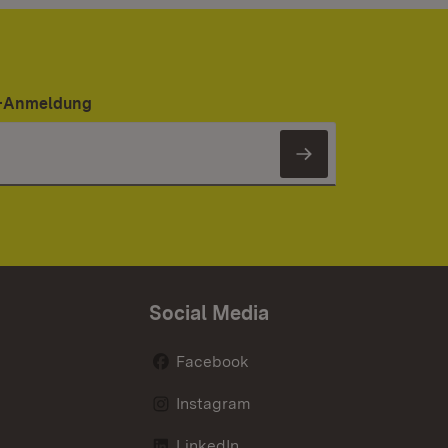
er-Anmeldung
Newsletter 
Social Media
Facebook
Instagram
LinkedIn