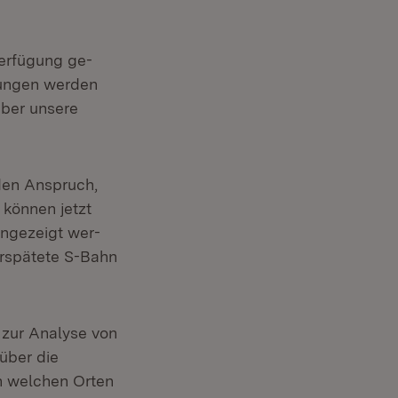
erfügung ge-
ätungen werden
über unsere
den Anspruch,
 können jetzt
ngezeigt wer-
erspätete S-Bahn
zur Analyse von
über die
an welchen Orten