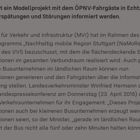
t ein Modellprojekt mit dem ÖPNV-Fahrgäste in Echt
rspätungen und Störungen informiert werden.
 für Verkehr und Infrastruktur (MVI) hat im Rahmen des
ogramms „Nachhaltig mobile Region Stuttgart (NaMoRe
 des VVS bezuschusst, mit dem die flächendeckende E
tionen im gesamten Verbundraum realisiert wird. Auch p
he Busunternehmen im ländlichen Raum können nun
tionen generieren und den Fahrgästen über die Inform
ng stellen. Landesverkehrsminister Winfried Hermann 
andespressekonferenz am Donnerstag (23. April 2015
 Verkehrsunternehmen für ihr Engagement: „Dieses Proje
tionen auch bei kleineren Busunternehmen erzeugt wer
tionen seien, so der Minister, „gerade im ländlichen R
rt der Bus nicht alle fünf oder zehn Minuten halten kön