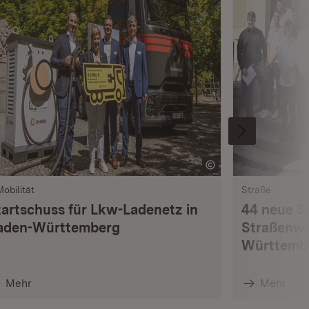
Mobilität
Straße
tartschuss für Lkw-Ladenetz in
44 neue S
aden-Württemberg
Straßenwä
Württemb
Mehr
Mehr