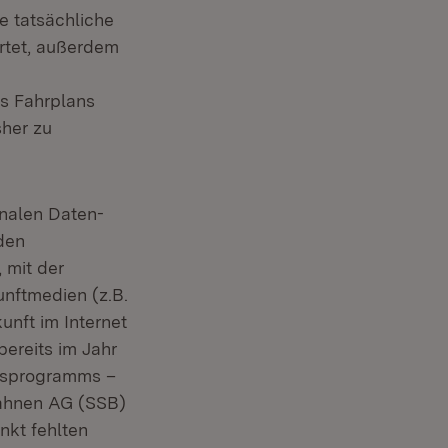
e tatsächliche
rtet, außerdem
es Fahrplans
sher zu
onalen Daten-
 den
 mit der
unftmedien (z.B.
unft im Internet
ereits im Jahr
nsprogramms –
bahnen AG (SSB)
nkt fehlten