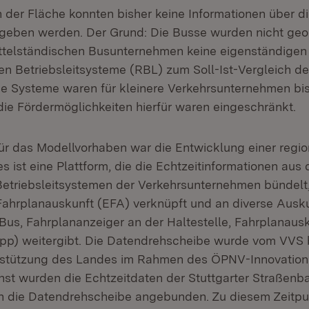
n der Fläche konnten bisher keine Informationen über di
geben werden. Der Grund: Die Busse wurden nicht geo
ttelständischen Busunternehmen keine eigenständigen
en Betriebsleitsysteme (RBL) zum Soll-Ist-Vergleich d
he Systeme waren für kleinere Verkehrsunternehmen bi
ie Fördermöglichkeiten hierfür waren eingeschränkt.
ür das Modellvorhaben war die Entwicklung einer regi
s ist eine Plattform, die die Echtzeitinformationen aus
etriebsleitsystemen der Verkehrsunternehmen bündelt,
Fahrplanauskunft (EFA) verknüpft und an diverse Ausk
Bus, Fahrplananzeiger an der Haltestelle, Fahrplanausk
App) weitergibt. Die Datendrehscheibe wurde vom VVS b
erstützung des Landes im Rahmen des ÖPNV-Innovatio
ächst wurden die Echtzeitdaten der Stuttgarter Straßen
 die Datendrehscheibe angebunden. Zu diesem Zeitpu