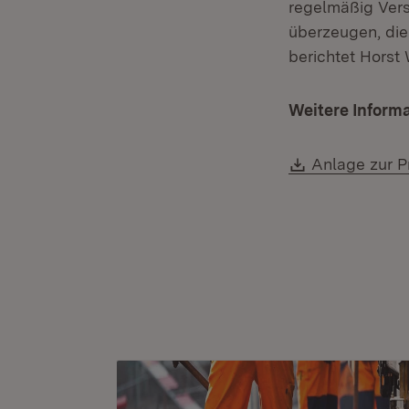
regelmäßig Vers
überzeugen, di
berichtet Horst
Weitere Inform
Download:
Anlage zur P