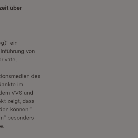
zeit über
g)“ ein
inführung von
rivate,
ationsmedien des
dankte im
) dem VVS und
kt zeigt, dass
den können.“
aum“ besonders
ne.