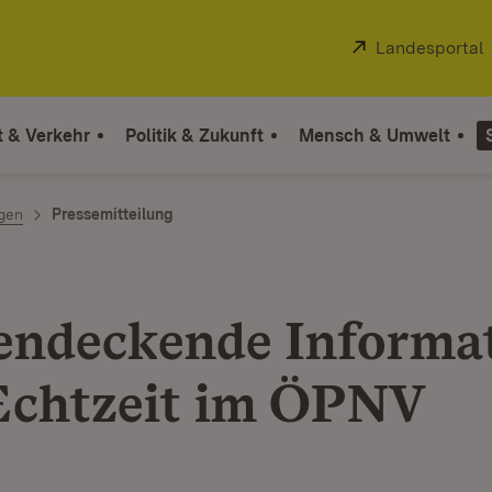
Extern:
Landesportal
t & Verkehr
Politik & Zukunft
Mensch & Umwelt
ngen
Pressemitteilung
endeckende Informa
Echtzeit im ÖPNV