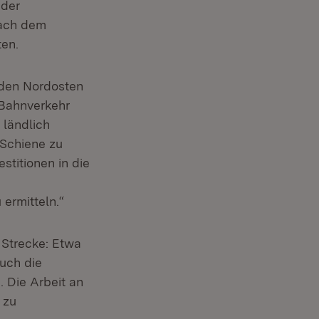
 der
nach dem
ten.
 den Nordosten
Bahnverkehr
 ländlich
 Schiene zu
titionen in die
 ermitteln.“
Strecke: Etwa
uch die
 Die Arbeit an
 zu