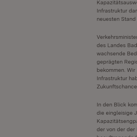
Kapazitätsauswe
Infrastruktur d
neuesten Stand d
Verkehrsministe
des Landes Bad
wachsende Bedeut
geprägten Regio
bekommen. Wir m
Infrastruktur ha
Zukunftschancen.
In den Blick k
die eingleisige
Kapazitätsengpä
der von der de