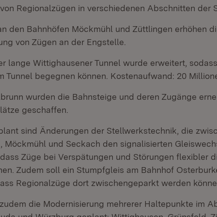
on Regionalzügen in verschiedenen Abschnitten der S
n den Bahnhöfen Möckmühl und Züttlingen erhöhen die F
ng von Zügen an der Engstelle.
er lange Wittighausener Tunnel wurde erweitert, sodass
m Tunnel begegnen können. Kostenaufwand: 20 Million
lbrunn wurden die Bahnsteige und deren Zugänge erne
lätze geschaffen.
plant sind Änderungen der Stellwerkstechnik, die zwis
, Möckmühl und Seckach den signalisierten Gleiswech
odass Züge bei Verspätungen und Störungen flexibler d
en. Zudem soll ein Stumpfgleis am Bahnhof Osterburk
ass Regionalzüge dort zwischengeparkt werden könne
t zudem die Modernisierung mehrerer Haltepunkte im Ab
uda und Würzburg geplant: Wittighausen, Grünsfeld, 