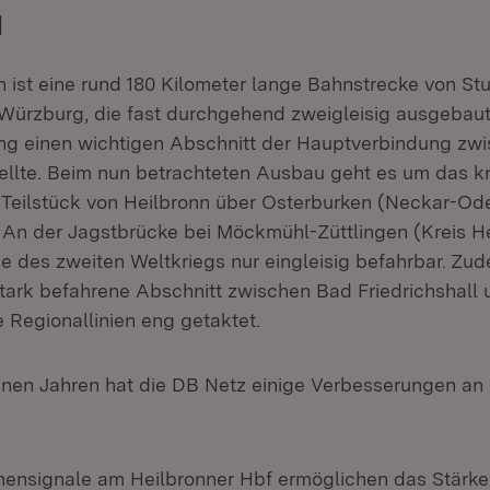
d
 ist eine rund 180 Kilometer lange Bahnstrecke von Stu
Würzburg, die fast durchgehend zweigleisig ausgebaut 
ng einen wichtigen Abschnitt der Hauptverbindung zwi
tellte. Beim nun betrachteten Ausbau geht es um das k
 Teilstück von Heilbronn über Osterburken (Neckar-Od
An der Jagstbrücke bei Möckmühl-Züttlingen (Kreis Hei
e des zweiten Weltkriegs nur eingleisig befahrbar. Zud
tark befahrene Abschnitt zwischen Bad Friedrichshall 
 Regionallinien eng getaktet.
nen Jahren hat die DB Netz einige Verbesserungen an 
ensignale am Heilbronner Hbf ermöglichen das Stärk