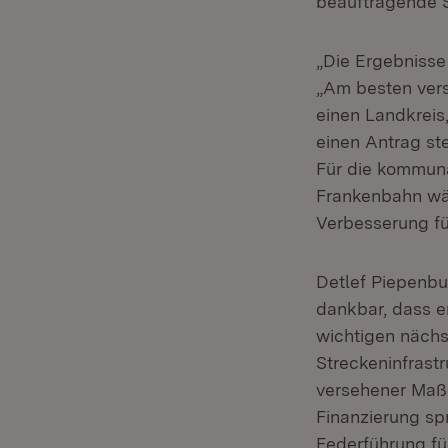
beauftragende S
„Die Ergebnisse
„Am besten vers
einen Landkrei
einen Antrag ste
Für die kommuna
Frankenbahn wär
Verbesserung fü
Detlef Piepenbu
dankbar, dass e
wichtigen nächs
Streckeninfrastr
versehener Maßn
Finanzierung spr
Federführung f