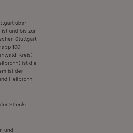
ttgart über
ist und bis zur
schen Stuttgart
napp 100
enwald-Kreis)
lbronn) ist die
em ist der
und Heilbronn
der Strecke
en und