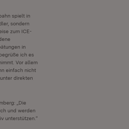
ahn spielt in
ler, sondern
eise zum ICE-
ndene
pätungen in
begrüße ich es
nimmt. Vor allem
n einfach nicht
unter direkten
mberg: „Die
urch und werden
iv unterstützen.“