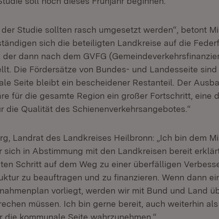
tudie soll noch dieses Frühjahr beginnen.
 der Studie sollten rasch umgesetzt werden“, betont M
tändigen sich die beteiligten Landkreise auf die Fede
s, der dann nach dem GVFG (Gemeindeverkehrsfinanzie
llt. Die Fördersätze von Bundes- und Landesseite sind 
le Seite bleibt ein bescheidener Restanteil. Der Ausb
e für die gesamte Region ein großer Fortschritt, eine d
r die Qualität des Schienenverkehrsangebotes.“
rg, Landrat des Landkreises Heilbronn: „Ich bin dem Mi
r sich in Abstimmung mit den Landkreisen bereit erklärt
ten Schritt auf dem Weg zu einer überfälligen Verbess
uktur zu beauftragen und zu finanzieren. Wenn dann ein 
ahmenplan vorliegt, werden wir mit Bund und Land üb
echen müssen. Ich bin gerne bereit, auch weiterhin als
ür die kommunale Seite wahrzunehmen.“