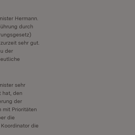
inister Hermann.
rführung durch
rungsgesetz)
zurzeit sehr gut.
au der
eutliche
nister sehr
 hat, den
erung der
mit Prioritäten
er die
 Koordinator die