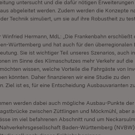
itung untersucht und die dafür nötigen Erweiterungen
araus abgeleitet werden. Zudem werden die Konzepte 
er Technik simuliert, um sie auf ihre Robustheit zu tes
r Winfried Hermann, MdL: „Die Frankenbahn erschließt
en-Württemberg und hat auch für den überregionalen 
ung. Sie ist wichtiger Teil unseres Szenarios, auch in
nen im Sinne des Klimaschutzes mehr Verkehr auf die
öchten wissen, welche Vorteile die Fahrgäste von Inves
ben könnten. Daher finanzieren wir eine Studie zu den
 Ziel ist es, für eine Entscheidung Ausbauvarianten zu
ommen werden dabei auch mögliche Ausbau-Punkte der 
 Jagstbrücke zwischen Züttlingen und Möckmühl, aber a
sse im viel befahrenen Abschnitt rund um Neckarsulm.
r Nahverkehrsgesellschaft Baden-Württemberg (NVBW)