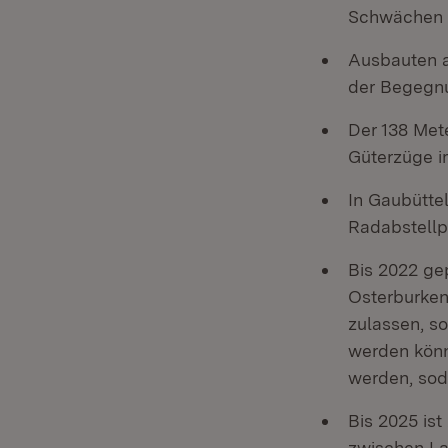
Schwächen v
Ausbauten a
der Begegnu
Der 138 Met
Güterzüge i
In Gaubütte
Radabstellp
Bis 2022 ge
Osterburken
zulassen, s
werden könn
werden, sod
Bis 2025 is
zwischen La