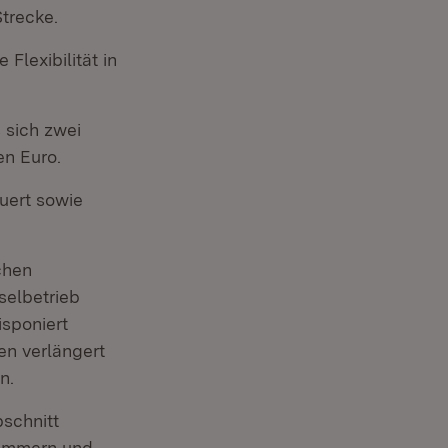
trecke.
lexibilität in
 sich zwei
en Euro.
uert sowie
chen
selbetrieb
isponiert
en verlängert
n.
schnitt
Zimmern und