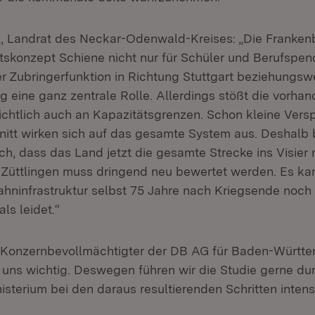
l, Landrat des Neckar-Odenwald-Kreises: „Die Frankenb
skonzept Schiene nicht nur für Schüler und Berufspend
r Zubringerfunktion in Richtung Stuttgart beziehungsw
 eine ganz zentrale Rolle. Allerdings stößt die vorha
rsichtlich auch an Kapazitätsgrenzen. Schon kleine Vers
nitt wirken sich auf das gesamte System aus. Deshalb 
ch, dass das Land jetzt die gesamte Strecke ins Visier 
 Züttlingen muss dringend neu bewertet werden. Es kan
Bahninfrastruktur selbst 75 Jahre nach Kriegsende noch 
ls leidet.“
 Konzernbevollmächtigter der DB AG für Baden-Württe
 uns wichtig. Deswegen führen wir die Studie gerne d
sterium bei den daraus resultierenden Schritten intens