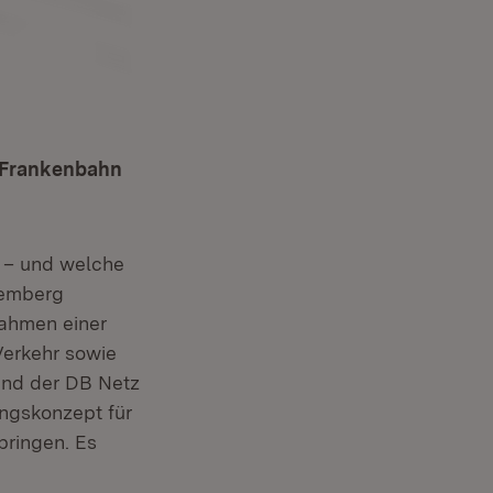
r Frankenbahn
 – und welche
temberg
Rahmen einer
Verkehr sowie
und der DB Netz
ungskonzept für
bringen. Es