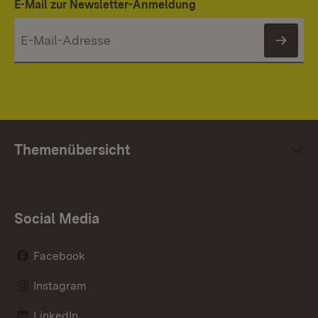
E-Mail zur Newsletter-Anmeldung
News
Themenübersicht
Social Media
Facebook
Instagram
LinkedIn