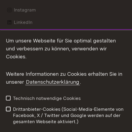
Instagram
LinkedIn
Mastodon
Um unsere Webseite für Sie optimal gestalten
X / Twitter
und verbessern zu können, verwenden wir
Cookies.
Youtube
Weitere Informationen zu Cookies erhalten Sie in
Zum 
unserer
Datenschutzerklärung
.
Kontakt
Datenschutz
Benutzungshinweise
Erklärung zur
Technisch notwendige Cookies
Barrierefreiheit
Drittanbieter-Cookies (Social-Media-Elemente von
Impressum
Cookies
Facebook, X / Twitter und Google werden auf der
gesamten Webseite aktiviert.)