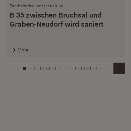
Fahrbahndeckenerneuerung
B 35 zwischen Bruchsal und
Graben-Neudorf wird saniert
Mehr
Zu Kachel: 0
Zu Kachel: 1
Zu Kachel: 2
Zu Kachel: 3
Zu Kachel: 4
Zu Kachel: 5
Zu Kachel: 6
Zu Kachel: 7
Zu Kachel: 8
Zu Kachel: 9
Zu Kachel: 10
Zu Kachel: 11
Zu Kachel: 12
Zu Kachel: 1
Zu Kachel