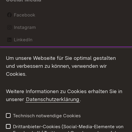
Facebook
Instagram
LinkedIn
Mastodon
Um unsere Webseite für Sie optimal gestalten
X / Twitter
und verbessern zu können, verwenden wir
Cookies.
Youtube
Weitere Informationen zu Cookies erhalten Sie in
Zum 
unserer
Datenschutzerklärung
.
Kontakt
Datenschutz
Benutzungshinweise
Erklärung zur
Technisch notwendige Cookies
Barrierefreiheit
Drittanbieter-Cookies (Social-Media-Elemente von
Impressum
Cookies