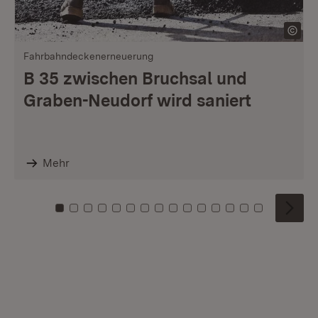
Fahrbahndeckenerneuerung
B 35 zwischen Bruchsal und
Graben-Neudorf wird saniert
Mehr
Zu Kachel: 0
Zu Kachel: 1
Zu Kachel: 2
Zu Kachel: 3
Zu Kachel: 4
Zu Kachel: 5
Zu Kachel: 6
Zu Kachel: 7
Zu Kachel: 8
Zu Kachel: 9
Zu Kachel: 10
Zu Kachel: 11
Zu Kachel: 12
Zu Kachel: 1
Zu Kachel