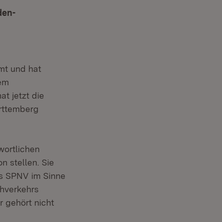
den-
mt und hat
dem
t jetzt die
ürttemberg
wortlichen
 stellen. Sie
es SPNV im Sinne
ahverkehrs
 gehört nicht