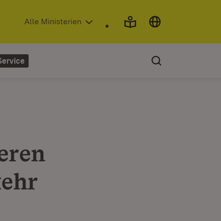
(Öffnet in neuem Fenster)
Alle Ministerien
Service
eren
kehr