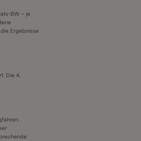
rats-BW – je
edene
 die Ergebnisse
?
t. Die 4.
gfahren.
ber
sprechende