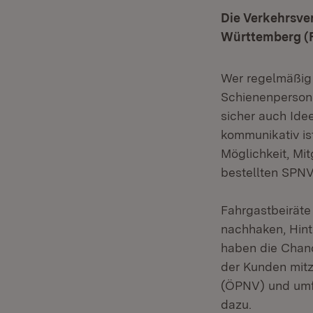
Die Verkehrsve
Württemberg (
Wer regelmäßig Z
Schienenperson
sicher auch Ide
kommunikativ is
Möglichkeit, Mi
bestellten SPNV
Fahrgastbeiräte
nachhaken, Hint
haben die Chanc
der Kunden mitz
(ÖPNV) und umf
dazu.