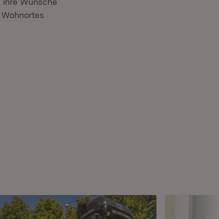
d ihre Wünsche
s Wohnortes