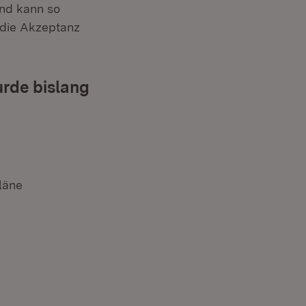
und kann so
die Akzeptanz
rde bislang
läne