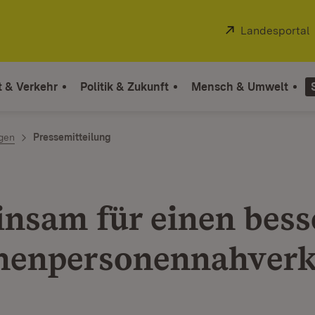
Extern:
Landesportal
t & Verkehr
Politik & Zukunft
Mensch & Umwelt
ngen
Pressemitteilung
nsam für einen bess
nenpersonennahver