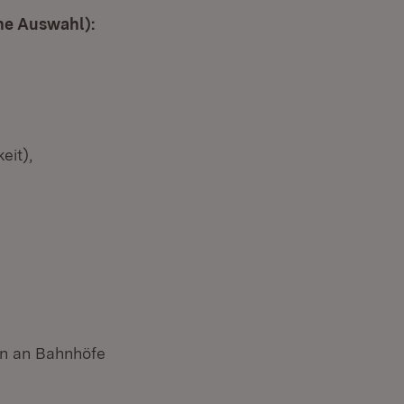
ne Auswahl):
eit),
en an Bahnhöfe