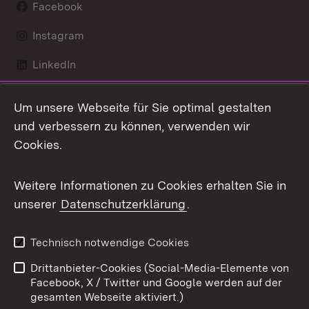
Facebook
Instagram
LinkedIn
Mastodon
Um unsere Webseite für Sie optimal gestalten
X / Twitter
und verbessern zu können, verwenden wir
Cookies.
Youtube
Weitere Informationen zu Cookies erhalten Sie in
Zum 
unserer
Datenschutzerklärung
.
Kontakt
Datenschutz
Benutzungshinweise
Erklärung zur
Technisch notwendige Cookies
Barrierefreiheit
Drittanbieter-Cookies (Social-Media-Elemente von
Impressum
Cookies
Facebook, X / Twitter und Google werden auf der
gesamten Webseite aktiviert.)