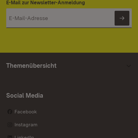
E-Mail zur Newsletter-Anmeldung
News
Themenübersicht
Social Media
Facebook
Instagram
LinkedIn