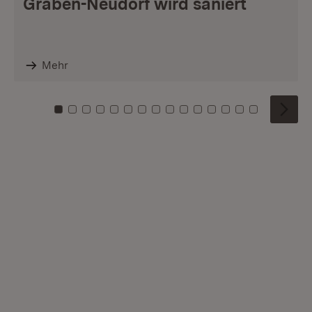
Graben-Neudorf wird saniert
Mehr
Zu Kachel: 0
Zu Kachel: 1
Zu Kachel: 2
Zu Kachel: 3
Zu Kachel: 4
Zu Kachel: 5
Zu Kachel: 6
Zu Kachel: 7
Zu Kachel: 8
Zu Kachel: 9
Zu Kachel: 10
Zu Kachel: 11
Zu Kachel: 12
Zu Kachel: 1
Zu Kachel