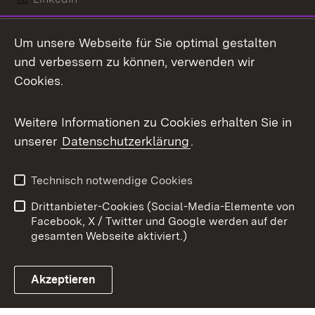
Mastodon
Um unsere Webseite für Sie optimal gestalten
X / Twitter
und verbessern zu können, verwenden wir
Cookies.
Youtube
Weitere Informationen zu Cookies erhalten Sie in
Zum 
unserer
Datenschutzerklärung
.
Kontakt
Datenschutz
Benutzungshinweise
Erklärung zur
Technisch notwendige Cookies
Barrierefreiheit
Drittanbieter-Cookies (Social-Media-Elemente von
Impressum
Cookies
Facebook, X / Twitter und Google werden auf der
gesamten Webseite aktiviert.)
Akzeptieren
Link zum Landesportal