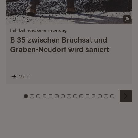
Fahrbahndeckenerneuerung
B 35 zwischen Bruchsal und
Graben-Neudorf wird saniert
Mehr
Zu Kachel: 0
Zu Kachel: 1
Zu Kachel: 2
Zu Kachel: 3
Zu Kachel: 4
Zu Kachel: 5
Zu Kachel: 6
Zu Kachel: 7
Zu Kachel: 8
Zu Kachel: 9
Zu Kachel: 10
Zu Kachel: 11
Zu Kachel: 12
Zu Kachel: 1
Zu Kachel