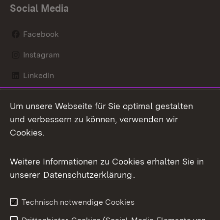
Social Media
Facebook
Instagram
LinkedIn
Mastodon
Um unsere Webseite für Sie optimal gestalten
X / Twitter
und verbessern zu können, verwenden wir
Cookies.
Youtube
Weitere Informationen zu Cookies erhalten Sie in
Zum 
unserer
Datenschutzerklärung
.
Kontakt
Datenschutz
Benutzungshinweise
Erklärung zur
Technisch notwendige Cookies
Barrierefreiheit