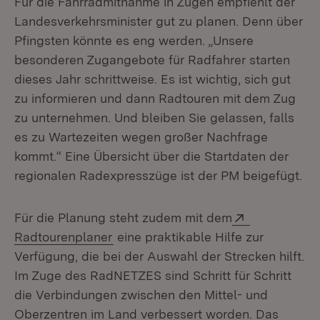
Für die Fahrradmitnahme in Zügen empfiehlt der
Landesverkehrsminister gut zu planen. Denn über
Pfingsten könnte es eng werden. „Unsere
besonderen Zugangebote für Radfahrer starten
dieses Jahr schrittweise. Es ist wichtig, sich gut
zu informieren und dann Radtouren mit dem Zug
zu unternehmen. Und bleiben Sie gelassen, falls
es zu Wartezeiten wegen großer Nachfrage
kommt.“ Eine Übersicht über die Startdaten der
regionalen Radexpresszüge ist der PM beigefügt.
Extern:
Für die Planung steht zudem mit dem
(Öffnet in neuem Fenster)
Radtourenplaner
eine praktikable Hilfe zur
Verfügung, die bei der Auswahl der Strecken hilft.
Im Zuge des RadNETZES sind Schritt für Schritt
die Verbindungen zwischen den Mittel- und
Oberzentren im Land verbessert worden. Das