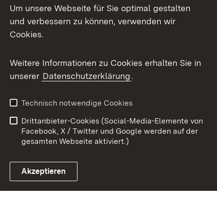
Um unsere Webseite für Sie optimal gestalten
X / Twitter
und verbessern zu können, verwenden wir
Cookies.
Youtube
Weitere Informationen zu Cookies erhalten Sie in
Zum 
unserer
Datenschutzerklärung
.
Kontakt
Datenschutz
Benutzungshinweise
Erklärung zur
Technisch notwendige Cookies
Barrierefreiheit
Drittanbieter-Cookies (Social-Media-Elemente von
Impressum
Cookies
Facebook, X / Twitter und Google werden auf der
gesamten Webseite aktiviert.)
Akzeptieren
Link zum Landesportal