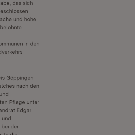
habe, das sich
 geschlossen
e Sache und hohe
 belohnte
 Kommunen in den
adverkehrs
reis Göppingen
welches nach den
 und
ten Pflege unter
Landrat Edgar
e und
 bei der
 In die