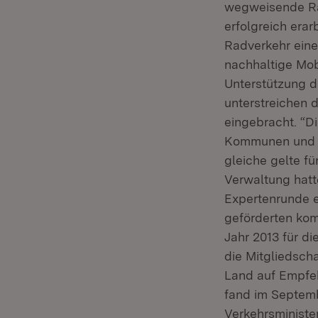
wegweisende Ra
erfolgreich erar
Radverkehr eine
nachhaltige Mobi
Unterstützung d
unterstreichen
eingebracht. “D
Kommunen und La
gleiche gelte f
Verwaltung hatt
Expertenrunde e
geförderten kom
Jahr 2013 für di
die Mitgliedsch
Land auf Empfeh
fand im Septemb
Verkehrsministe