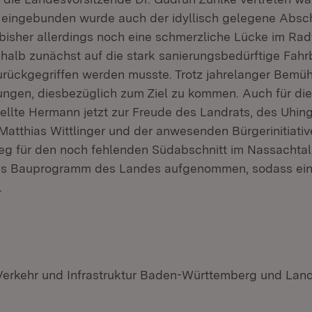
eingebunden wurde auch der idyllisch gelegene Absch
bisher allerdings noch eine schmerzliche Lücke im R
halb zunächst auf die stark sanierungsbedürftige Fahr
rückgegriffen werden musste. Trotz jahrelanger Bemü
lungen, diesbezüglich zum Ziel zu kommen. Auch für di
ellte Hermann jetzt zur Freude des Landrats, des Uhin
Matthias Wittlinger und der anwesenden Bürgerinitiativ
eg für den noch fehlenden Südabschnitt im Nassachta
 das Bauprogramm des Landes aufgenommen, sodass ei
.
 Verkehr und Infrastruktur Baden-Württemberg und Lan