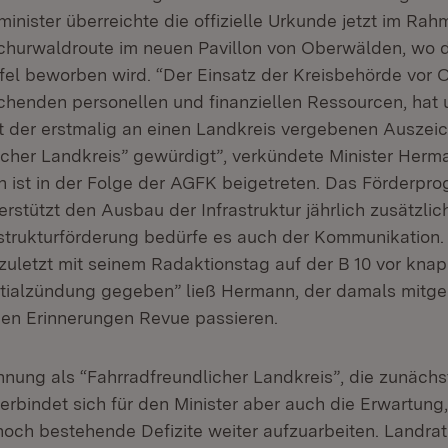
inister überreichte die offizielle Urkunde jetzt im Rah
churwaldroute im neuen Pavillon von Oberwälden, wo d
afel beworben wird. “Der Einsatz der Kreisbehörde vor 
chenden personellen und finanziellen Ressourcen, hat 
t der erstmalig an einen Landkreis vergebenen Auszei
icher Landkreis” gewürdigt”, verkündete Minister Herm
 ist in der Folge der AGFK beigetreten. Das Förderpr
rstützt den Ausbau der Infrastruktur jährlich zusätzlic
strukturförderung bedürfe es auch der Kommunikation. 
 zuletzt mit seinem Radaktionstag auf der B 10 vor kna
nitialzündung gegeben” ließ Hermann, der damals mitge
hen Erinnerungen Revue passieren.
nung als “Fahrradfreundlicher Landkreis”, die zunächst
 verbindet sich für den Minister aber auch die Erwartun
noch bestehende Defizite weiter aufzuarbeiten. Landrat