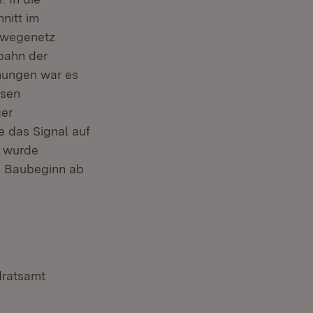
nitt im
adwegenetz
bahn der
hungen war es
esen
ger
e das Signal auf
l wurde
n Baubeginn ab
dratsamt