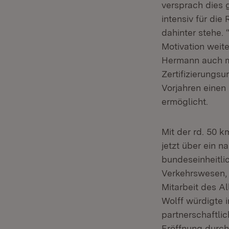
versprach dies g
intensiv für di
dahinter stehe. 
Motivation weit
Hermann auch m
Zertifizierungs
Vorjahren einen
ermöglicht.
Mit der rd. 50 
jetzt über ein 
bundeseinheitli
Verkehrswesen, 
Mitarbeit des A
Wolff würdigte 
partnerschaftli
Eröffnung durch