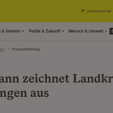
Extern:
Landesportal
t & Verkehr
Politik & Zukunft
Mensch & Umwelt
ngen
Pressemitteilung
nn zeichnet Landkr
ngen aus