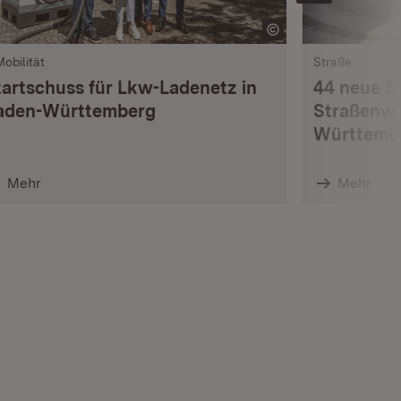
Mobilität
Straße
tartschuss für Lkw-Ladenetz in
44 neue S
aden-Württemberg
Straßenwä
Württemb
Mehr
Mehr