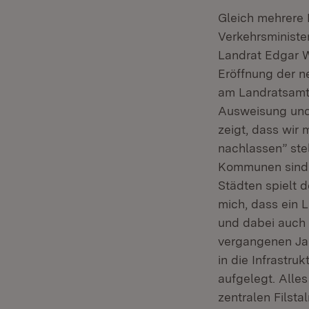
Gleich mehrere 
Verkehrsministe
Landrat Edgar W
Eröffnung der n
am Landratsamt 
Ausweisung und 
zeigt, dass wir
nachlassen” ste
Kommunen sind u
Städten spielt 
mich, dass ein L
und dabei auch 
vergangenen Jah
in die Infrastru
aufgelegt. Alle
zentralen Filst