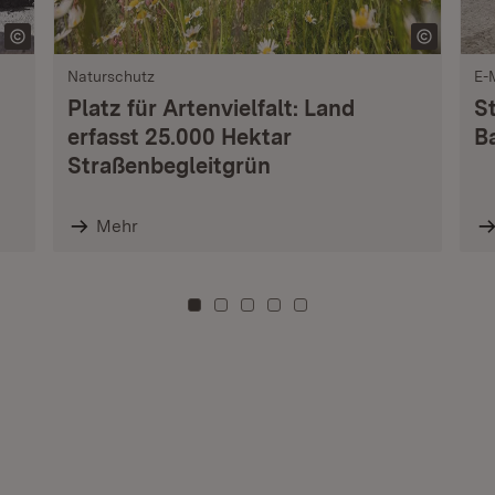
Naturschutz
E-
Platz für Artenvielfalt: Land
S
erfasst 25.000 Hektar
B
Straßenbegleitgrün
Mehr
Zu Kachel: 0
Zu Kachel: 3
Zu Kachel: 6
Zu Kachel: 9
Zu Kachel: 12