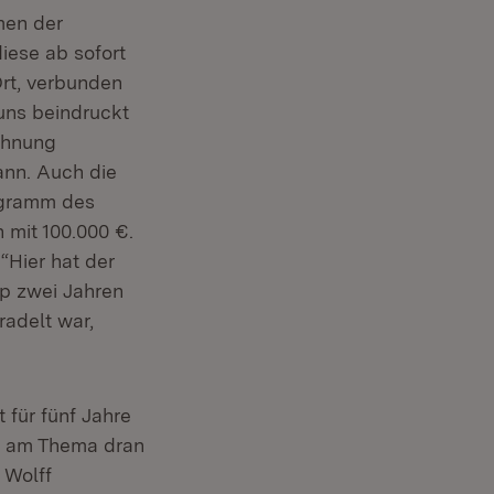
men der
iese ab sofort
Ort, verbunden
uns beindruckt
chnung
ann. Auch die
ogramm des
h mit 100.000 €.
“Hier hat der
pp zwei Jahren
radelt war,
 für fünf Jahre
g, am Thema dran
 Wolff