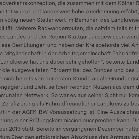
dverkehrskonzeption, die zusammen mit dem Kölner B
beitet wurde und landesweit hohe Anerkennung erfährt, 
n völlig neuen Stellenwert im Bemühen des Landkreis
lität. Mehrere Radwanderrouten, die seitdem teils mit f
es Landes und der Region Stuttgart ausgewiesen wurd
 diese Bemühungen und haben der Kreisbehörde viel A
ie Mitgliedschaft in der Arbeitsgemeinschaft Fahrradfr
ndkreise hat uns dabei sehr geholfen”, betonte Landr
ür die ausgeweiteten Fördermittel des Bundes und des 
e sich bereits von der ersten Stunde an als Gründungsm
ngagiert und zieht seitdem reichlich Nutzen aus dem 
munalen Netzwerk. So war es aus seiner Sicht nur kon
e Zertifizierung als Fahrradfreundlicher Landkreis zu b
aft in der AGFK-BW Voraussetzung ist. Eine Auszeichnu
lung einer Prüfungskommission aussprechen kann. Di
er 2013 statt. Bereits im vergangenen Dezember hatte 
rium über den erfolgreichen Abschluss des Antrags info