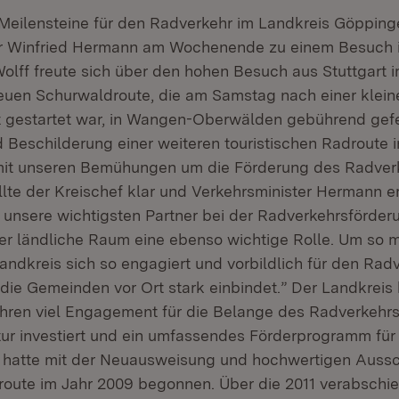
Meilensteine für den Radverkehr im Landkreis Göpping
r Winfried Hermann am Wochenende zu einem Besuch i
olff freute sich über den hohen Besuch aus Stuttgart
euen Schurwaldroute, die am Samstag nach einer kleine
gestartet war, in Wangen-Oberwälden gebührend gefei
Beschilderung einer weiteren touristischen Radroute 
 mit unseren Bemühungen um die Förderung des Radverk
llte der Kreischef klar und Verkehrsminister Hermann e
nsere wichtigsten Partner bei der Radverkehrsförder
der ländliche Raum eine ebenso wichtige Rolle. Um so m
andkreis sich so engagiert und vorbildlich für den Radv
die Gemeinden vor Ort stark einbindet.” Der Landkreis 
ren viel Engagement für die Belange des Radverkehrs 
ktur investiert und ein umfassendes Förderprogramm für
s hatte mit der Neuausweisung und hochwertigen Aussc
alroute im Jahr 2009 begonnen. Über die 2011 verabschie