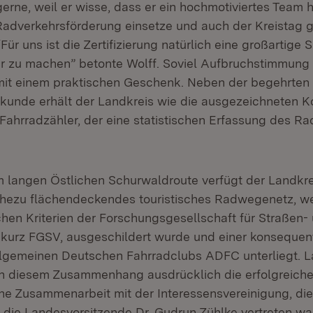
erne, weil er wisse, dass er ein hochmotiviertes Team 
e Radverkehrsförderung einsetze und auch der Kreistag
“Für uns ist die Zertifizierung natürlich eine großartig
er zu machen” betonte Wolff. Soviel Aufbruchstimmung
it einem praktischen Geschenk. Neben der begehrten
urkunde erhält der Landkreis wie die ausgezeichneten
 Fahrradzähler, der eine statistischen Erfassung des R
km langen Östlichen Schurwaldroute verfügt der Landk
nahezu flächendeckendes touristisches Radwegenetz, 
chen Kriterien der Forschungsgesellschaft für Straßen-
kurz FGSV, ausgeschildert wurde und einer konsequen
llgemeinen Deutschen Fahrradclubs ADFC unterliegt. 
in diesem Zusammenhang ausdrücklich die erfolgreich
che Zusammenarbeit mit der Interessensvereinigung, die
 die Landesvorsitzende Dr. Gudrun Zühlke vertreten war.