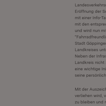
Landesverkehrsm
Eröffnung der S
mit einer Info-T
mit den entspre
und wird nun mi
“Fahrradfreundl
Stadt Göppingen
Landkreises unte
Neben der Infra
Landkreis nicht
eine wichtige I
seine persönlic
Mit der Auszeich
verliehen wird,
zu bleiben und 