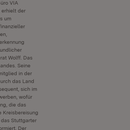
üro VIA
erhielt der
es um
inanzieller
en,
nerkennung
eundlicher
at Wolff. Das
Landes. Seine
itglied in der
durch das Land
sequent, sich im
ewerben, wofür
ng, die das
e Kreisbereisung
das Stuttgarter
rmiert. Der