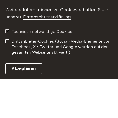
Weitere Informationen zu Cookies erhalten Sie in
Zum 
unserer
Datenschutzerklärung
.
Kontakt
Datenschutz
Benutzungshinweise
Erklärung zur
Technisch notwendige Cookies
Barrierefreiheit
Drittanbieter-Cookies (Social-Media-Elemente von
Impressum
Cookies
Facebook, X / Twitter und Google werden auf der
gesamten Webseite aktiviert.)
Akzeptieren
Link zum Landesportal