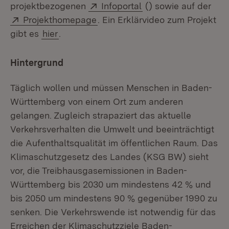
Extern:
(Öffnet in neuem Fen
projektbezogenen
Infoportal
() sowie auf der
Extern:
(Öffnet in neuem Fenster)
Projekthomepage
. Ein Erklärvideo zum Projekt
gibt es
hier
.
Hintergrund
Täglich wollen und müssen Menschen in Baden-
Württemberg von einem Ort zum anderen
gelangen. Zugleich strapaziert das aktuelle
Verkehrsverhalten die Umwelt und beeinträchtigt
die Aufenthaltsqualität im öffentlichen Raum. Das
Klimaschutzgesetz des Landes (KSG BW) sieht
vor, die Treibhausgasemissionen in Baden-
Württemberg bis 2030 um mindestens 42 % und
bis 2050 um mindestens 90 % gegenüber 1990 zu
senken. Die Verkehrswende ist notwendig für das
Erreichen der Klimaschutzziele Baden-