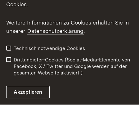
Cookies.
Youtube
Weitere Informationen zu Cookies erhalten Sie in
Zum 
unserer
Datenschutzerklärung
.
Kontakt
Datenschutz
Benutzungshinweise
Erklärung zur
Technisch notwendige Cookies
Barrierefreiheit
Drittanbieter-Cookies (Social-Media-Elemente von
Impressum
Cookies
Facebook, X / Twitter und Google werden auf der
gesamten Webseite aktiviert.)
Akzeptieren
Link zum Landesportal