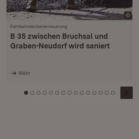
Fahrbahndeckenerneuerung
B 35 zwischen Bruchsal und
Graben-Neudorf wird saniert
Mehr
Zu Kachel: 0
Zu Kachel: 1
Zu Kachel: 2
Zu Kachel: 3
Zu Kachel: 4
Zu Kachel: 5
Zu Kachel: 6
Zu Kachel: 7
Zu Kachel: 8
Zu Kachel: 9
Zu Kachel: 10
Zu Kachel: 11
Zu Kachel: 12
Zu Kachel: 1
Zu Kachel