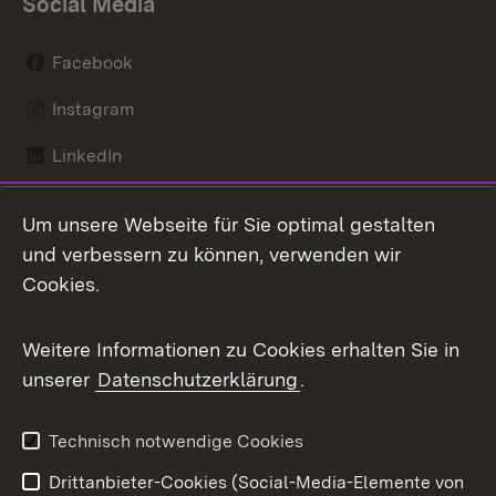
Social Media
Facebook
Instagram
LinkedIn
Mastodon
Um unsere Webseite für Sie optimal gestalten
X / Twitter
und verbessern zu können, verwenden wir
Cookies.
Youtube
Weitere Informationen zu Cookies erhalten Sie in
Zum 
unserer
Datenschutzerklärung
.
Kontakt
Datenschutz
Benutzungshinweise
Erklärung zur
Technisch notwendige Cookies
Barrierefreiheit
Drittanbieter-Cookies (Social-Media-Elemente von
Impressum
Cookies