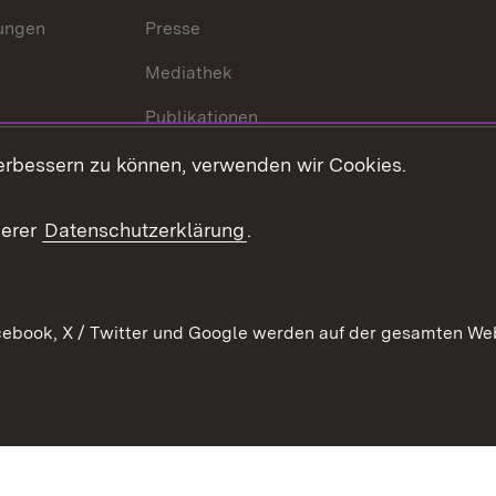
lungen
Presse
Mediathek
Publikationen
Stellen und Ausbildung
erbessern zu können, verwenden wir Cookies.
Kontaktformular
serer
Datenschutzerklärung
.
Verkehrsinformationen
ebook, X / Twitter und Google werden auf der gesamten Webs
Kontakt
Datenschutz
Benutzungshinweise
Erkläru