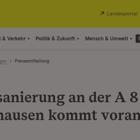
Extern:
Landesportal
t & Verkehr
Politik & Zukunft
Mensch & Umwelt
ngen
Pressemitteilung
anierung an der A 8
hausen kommt vora