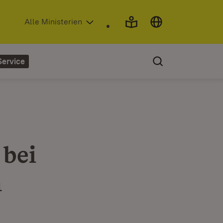
(Öffnet in neuem Fenster)
Alle Ministerien
Service
 bei
n