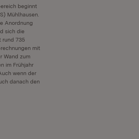
bereich beginnt
AS) Mühlhausen.
die Anordnung
d sich die
t rund 735
erechnungen mit
der Wand zum
n im Frühjahr
„Auch wenn der
auch danach den