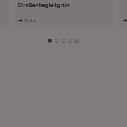
Straßenbegleitgrün
Mehr
Zu Kachel: 0
Zu Kachel: 3
Zu Kachel: 6
Zu Kachel: 9
Zu Kachel: 12