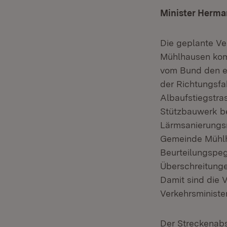
Minister Herma
Die geplante Ve
Mühlhausen kom
vom Bund den e
der Richtungsfa
Albaufstiegstra
Stützbauwerk be
Lärmsanierungs
Gemeinde Mühlh
Beurteilungspeg
Überschreitung
Damit sind die 
Verkehrsministe
Der Streckenabs