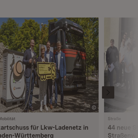
Mobilität
Straße
tartschuss für Lkw-Ladenetz in
44 neue S
aden-Württemberg
Straßenwä