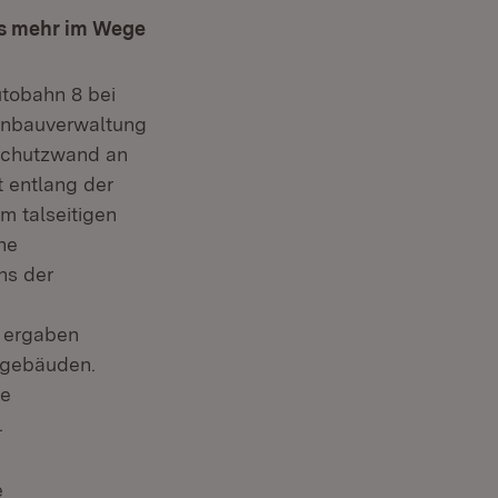
ts mehr im Wege
tobahn 8 bei
enbauverwaltung
schutzwand an
 entlang der
m talseitigen
ne
ns der
n ergaben
ngebäuden.
te
.
e