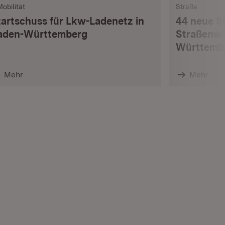
Mobilität
Straße
tartschuss für Lkw-Ladenetz in
44 neue S
aden-Württemberg
Straßenwä
Württemb
Mehr
Mehr