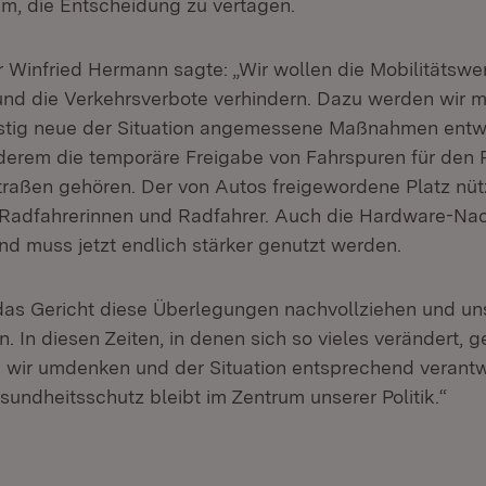
um, die Entscheidung zu vertagen.
r Winfried Hermann sagte: „Wir wollen die Mobilitätsw
nd die Verkehrsverbote verhindern. Dazu werden wir mi
ristig neue der Situation angemessene Maßnahmen entw
derem die temporäre Freigabe von Fahrspuren für den 
raßen gehören. Der von Autos freigewordene Platz nüt
Radfahrerinnen und Radfahrer. Auch die Hardware-Nac
nd muss jetzt endlich stärker genutzt werden.
 das Gericht diese Überlegungen nachvollziehen und u
. In diesen Zeiten, in denen sich so vieles verändert, 
 wir umdenken und der Situation entsprechend verantw
undheitsschutz bleibt im Zentrum unserer Politik.“