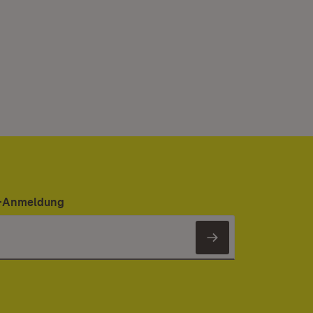
er-Anmeldung
Newsletter 