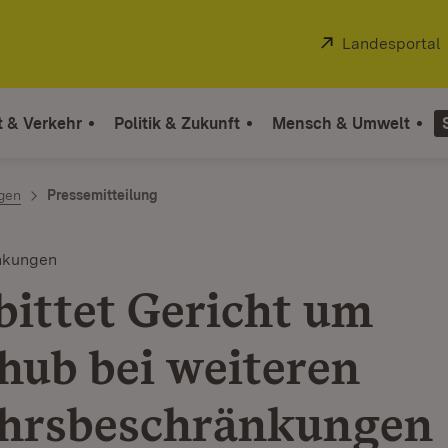
Extern:
Landesportal
t & Verkehr
Politik & Zukunft
Mensch & Umwelt
ngen
Pressemitteilung
nkungen
bittet Gericht um
hub bei weiteren
hrsbeschränkungen