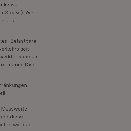
alkessel
r Straße). Wir
al- und
ten. Belastbare
erkehrs seit
werktags um ein
krogramm. Dies
chränkungen
ril
r Messwerte
und diese
itten wir das