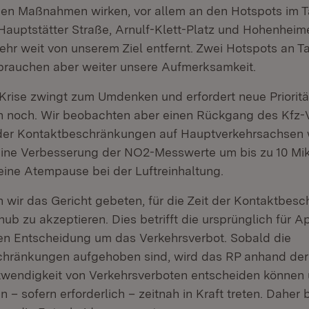
enen Maßnahmen wirken, vor allem an den Hotspots im T
Hauptstätter Straße, Arnulf-Klett-Platz und Hohenheime
ehr weit von unserem Ziel entfernt. Zwei Hotspots an T
brauchen aber weiter unsere Aufmerksamkeit.
Krise zwingt zum Umdenken und erfordert neue Prioritä
n noch. Wir beobachten aber einen Rückgang des Kfz-V
der Kontaktbeschränkungen auf Hauptverkehrsachsen 
 eine Verbesserung der NO2-Messwerte um bis zu 10 Mi
 eine Atempause bei der Luftreinhaltung.
 wir das Gericht gebeten, für die Zeit der Kontaktbes
ub zu akzeptieren. Dies betrifft die ursprünglich für Ap
n Entscheidung um das Verkehrsverbot. Sobald die
hränkungen aufgehoben sind, wird das RP anhand de
twendigkeit von Verkehrsverboten entscheiden können 
 – sofern erforderlich – zeitnah in Kraft treten. Daher b