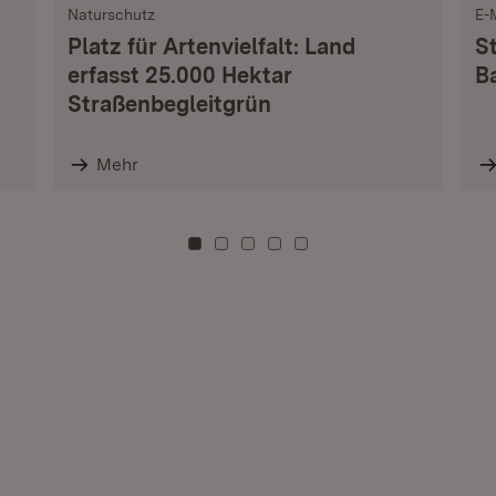
Naturschutz
E-
Platz für Artenvielfalt: Land
S
erfasst 25.000 Hektar
B
Straßenbegleitgrün
Mehr
Zu Kachel: 0
Zu Kachel: 3
Zu Kachel: 6
Zu Kachel: 9
Zu Kachel: 12