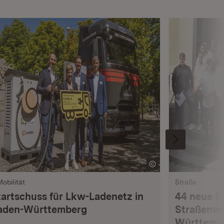
Mobilität
Straße
tartschuss für Lkw-Ladenetz in
44 neue S
aden-Württemberg
Straßenwä
Württemb