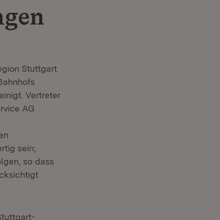
ngen
gion Stuttgart
 Bahnhofs
nigt. Vertreter
ervice AG
en
tig sein;
olgen, so dass
cksichtigt
tuttgart-