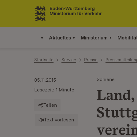
Zum Inhalt springen
Link zur Startseite
Aktuelles
Ministerium
Mobilitä
Startseite
Service
Presse
Pressemitteilu
Schiene
05.11.2015
Land,
Lesezeit: 1 Minute
Teilen
Stutt
Text vorlesen
verei