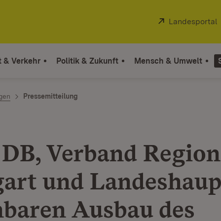
Extern:
Landesportal
t & Verkehr
Politik & Zukunft
Mensch & Umwelt
ngen
Pressemitteilung
 DB, Verband Region
gart und Landeshaup
nbaren Ausbau des