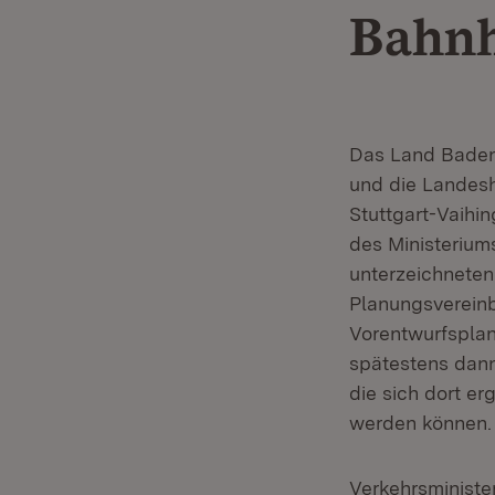
Bahnh
Das Land Baden
und die Landesh
Stuttgart-Vaihi
des Ministerium
unterzeichneten
Planungsvereinb
Vorentwurfsplan
spätestens dann 
die sich dort e
werden können.
Verkehrsministe