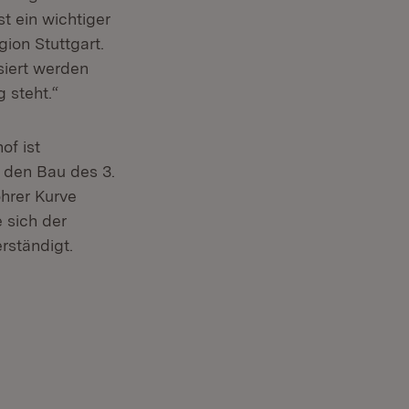
t ein wichtiger
ion Stuttgart.
siert werden
g steht.“
of ist
 den Bau des 3.
hrer Kurve
 sich der
rständigt.