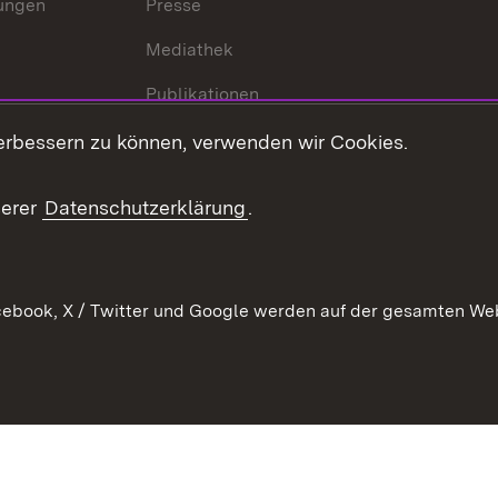
lungen
Presse
Mediathek
Publikationen
Stellen und Ausbildung
erbessern zu können, verwenden wir Cookies.
Kontaktformular
serer
Datenschutzerklärung
.
Verkehrsinformationen
ebook, X / Twitter und Google werden auf der gesamten Webs
Kontakt
Datenschutz
Benutzungshinweise
Erkläru