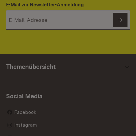
E-Mail zur Newsletter-Anmeldung
News
Themenübersicht
Social Media
Facebook
Instagram