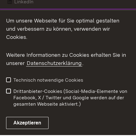
LinkedIn
Mastodon
Um unsere Webseite für Sie optimal gestalten
X / Twitter
und verbessern zu können, verwenden wir
Cookies.
Youtube
Weitere Informationen zu Cookies erhalten Sie in
Zum 
unserer
Datenschutzerklärung
.
Kontakt
Datenschutz
Benutzungshinweise
Erklärung zur
Technisch notwendige Cookies
Barrierefreiheit
Drittanbieter-Cookies (Social-Media-Elemente von
Impressum
Cookies
Facebook, X / Twitter und Google werden auf der
gesamten Webseite aktiviert.)
Akzeptieren
Link zum Landesportal