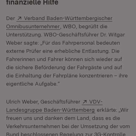
finanzielle Hilfe
Extern:
Der
Verband Baden-Württembergischer
(Öffnet in neuem Fenster)
Omnibusunternehmer
, WBO, begrüßt die
Unterstützung. WBO-Geschäftsführer Dr. Witgar
Weber sagte: „Für das Fahrpersonal bedeuten
externe Prüfer eine erhebliche Entlastung. Die
Fahrerinnen und Fahrer können sich wieder auf
die sichere Beförderung der Fahrgäste und auf
die Einhaltung der Fahrpläne konzentrieren – ihre
eigentliche Aufgabe.“
Extern:
Ulrich Weber, Geschäftsführer
VDV-
(Öffnet in neuem
Landesgruppe Baden-Württemberg
erklärte: „Wir
freuen uns und danken dem Land, dass es die
Verkehrsunternehmen bei der Umsetzung der vom
Bund beschlossenen Regelung zur 3G-Kontrolle