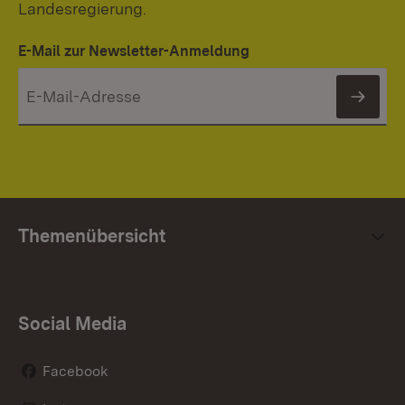
Landesregierung.
E-Mail zur Newsletter-Anmeldung
News
Themenübersicht
Social Media
Facebook