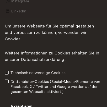
Instagram
LinkedIn
Mastodon
Um unsere Webseite für Sie optimal gestalten
X / Twitter
und verbessern zu können, verwenden wir
Cookies.
Youtube
Weitere Informationen zu Cookies erhalten Sie in
Zum 
unserer
Datenschutzerklärung
.
Kontakt
Datenschutz
Benutzungshinweise
Erklärung zur
Technisch notwendige Cookies
Barrierefreiheit
Drittanbieter-Cookies (Social-Media-Elemente von
Impressum
Cookies
Facebook, X / Twitter und Google werden auf der
gesamten Webseite aktiviert.)
Akzeptieren