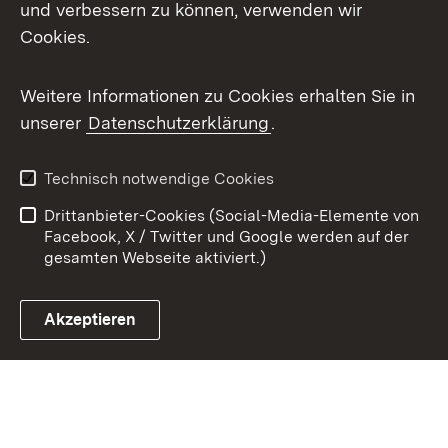
X / Twitter
und verbessern zu können, verwenden wir
Cookies.
Youtube
Weitere Informationen zu Cookies erhalten Sie in
Zum 
unserer
Datenschutzerklärung
.
Kontakt
Datenschutz
Benutzungshinweise
Erklärung zur
Technisch notwendige Cookies
Barrierefreiheit
Drittanbieter-Cookies (Social-Media-Elemente von
Impressum
Cookies
Facebook, X / Twitter und Google werden auf der
gesamten Webseite aktiviert.)
Akzeptieren
Link zum Landesportal