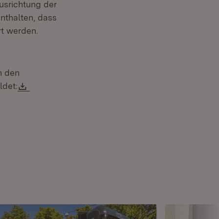
usrichtung der
enthalten, dass
rt werden.
n den
Download:
ldet: