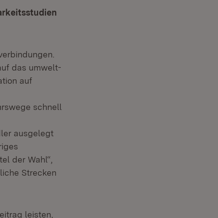
arkeitsstudien
lverbindungen.
auf das umwelt-
tion auf
hrswege schnell
ler ausgelegt
riges
tel der Wahl“,
liche Strecken
itrag leisten,