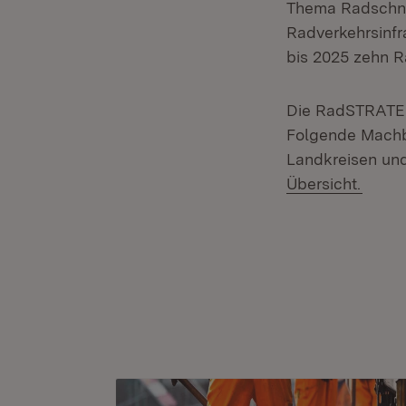
Thema Radschnel
Radverkehrsinfra
bis 2025 zehn R
Die RadSTRATEG
Folgende Machb
Landkreisen un
(Öffn
Übersicht.