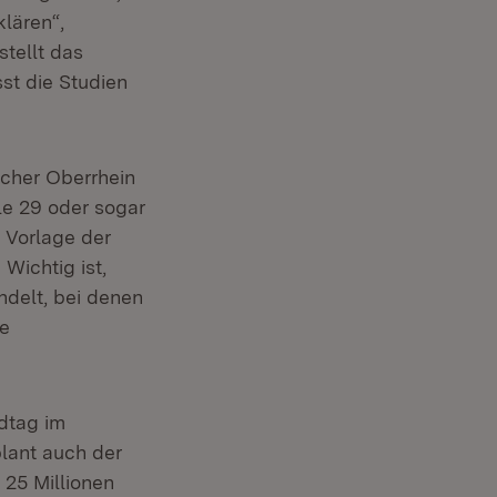
klären“,
stellt das
st die Studien
icher Oberrhein
le 29 oder sogar
 Vorlage der
Wichtig ist,
ndelt, bei denen
ie
dtag im
plant auch der
 25 Millionen