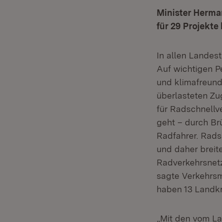
Minister Herman
für 29 Projekte 
In allen Landes
Auf wichtigen P
und klimafreund
überlasteten Zu
für Radschnellv
geht – durch Br
Radfahrer. Rads
und daher breite
Radverkehrsnetz,
sagte Verkehrsm
haben 13 Landkr
„Mit den vom Lan