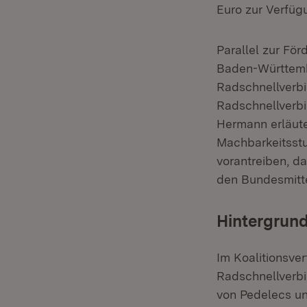
Euro zur Verfüg
Parallel zur Fö
Baden-Württembe
Radschnellverbi
Radschnellverbi
Hermann erläute
Machbarkeitsst
vorantreiben, d
den Bundesmittel
Hintergrun
Im Koalitionsve
Radschnellverbi
von Pedelecs u