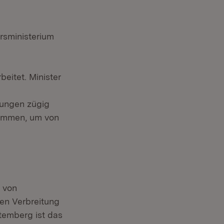
rsministerium
eitet. Minister
dungen zügig
kommen, um von
 von
en Verbreitung
temberg ist das