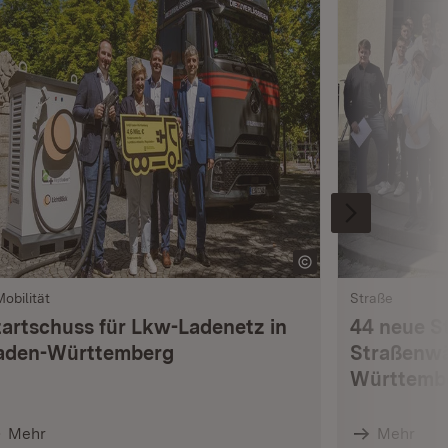
Mobilität
Straße
tartschuss für Lkw-Ladenetz in
44 neue S
aden-Württemberg
Straßenwä
Württemb
Mehr
Mehr