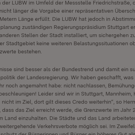
der LUBW im Umfeld der Messstelle Friedrichstraße, d
nicht länger die Vorgabe einer repräsentativen Übersch
Metern Länge erfüllt. Die LUBW hat jedoch in Abstimm
teplanung zuständigen Regierungspräsidium Stuttgart 
nderen Stellen der Stadt installiert, um sichergehen z
r Stadtgebiet keine weiteren Belastungssituationen o
zwerte bestehen.
isse sind besser als der Bundestrend und damit ein su
epolitik der Landesregierung. Wir haben geschafft, was 
hr noch angemahnt habe: nicht nachlassen, Bemühunge
beschleunigen! Leider sind wir in Stuttgart, Mannheim,
nicht im Ziel, dort gilt dieses Credo weiterhin“, so Her
 dass das Ziel erreicht werde, die Grenzwerte im Jahr 
m Land einzuhalten. Die Städte und das Land arbeiteten
weitergehende Verkehrsverbote möglich sei. Im Zweifels
schutz der Bürgerinnen und Bürger ein höheres Gut als d