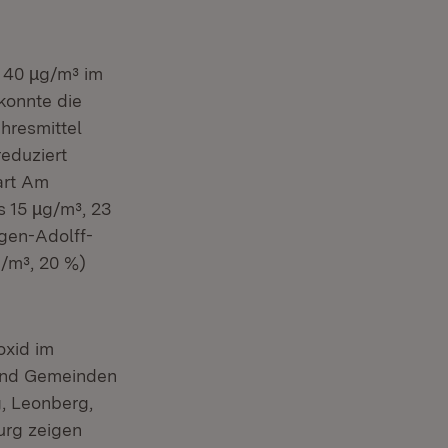
i 40 µg/m³ im
konnte die
hresmittel
eduziert
art Am
s 15 µg/m³, 23
gen-Adolff-
/m³, 20 %)
oxid im
 und Gemeinden
g, Leonberg,
urg zeigen