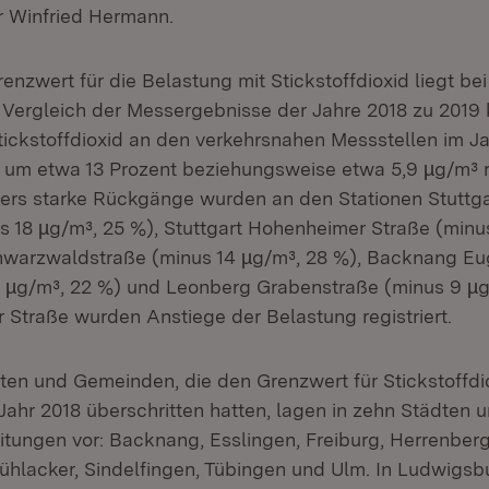
r Winfried Hermann.
enzwert für die Belastung mit Stickstoffdioxid liegt be
m Vergleich der Messergebnisse der Jahre 2018 zu 2019 
tickstoffdioxid an den verkehrsnahen Messstellen im Ja
h um etwa 13 Prozent beziehungsweise etwa 5,9 µg/m³ r
ers starke Rückgänge wurden an den Stationen Stuttg
s 18 µg/m³, 25 %), Stuttgart Hohenheimer Straße (minu
hwarzwaldstraße (minus 14 µg/m³, 28 %), Backnang Eu
1 µg/m³, 22 %) und Leonberg Grabenstraße (minus 9 µg
er Straße wurden Anstiege der Belastung registriert.
ten und Gemeinden, die den Grenzwert für Stickstoffdi
 Jahr 2018 überschritten hatten, lagen in zehn Städten
itungen vor: Backnang, Esslingen, Freiburg, Herrenber
hlacker, Sindelfingen, Tübingen und Ulm. In Ludwigsb