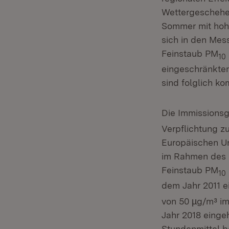
Wettergeschehe
Sommer mit hoh
sich in den Mes
Feinstaub PM
10
eingeschränkte
sind folglich ko
Die Immissionsg
Verpflichtung zu
Europäischen Un
im Rahmen des 
Feinstaub PM
10
dem Jahr 2011 e
von 50 µg/m³ im
Jahr 2018 eingeh
Stundenmittel b