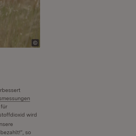
rbessert
ätsmessungen
für
stoffdioxid wird
Unsere
ezahlt!“, so