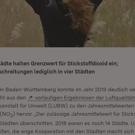
ädte halten Grenzwert für Stickstoffdioxid ein;
chreitungen lediglich in vier
Städten
t in Baden-Württemberg konnte im Jahr 2019 deutlich ve
Extern:
eht aus den
vorläufigen Ergebnissen der Luftqualit
neuem Fenster)
anstalt für Umwelt (LUBW) zu den Jahresmittelwerten 
d (NO
) hervor. „Der zulässige Jahresmittelwert für Stick
2
 Städten überschritten. 2018 waren es noch 14 Städte. 
en, die enge Kooperation mit den Städten macht sich b