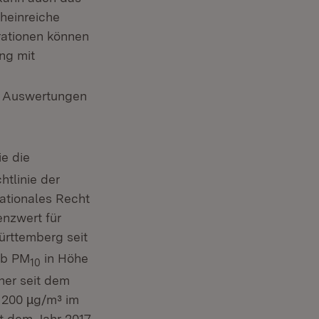
heinreiche
rationen können
ng mit
e Auswertungen
ie die
htlinie der
ationales Recht
nzwert für
ürttemberg seit
aub PM
in Höhe
10
her seit dem
n 200 µg/m³ im
it dem Jahr 2017