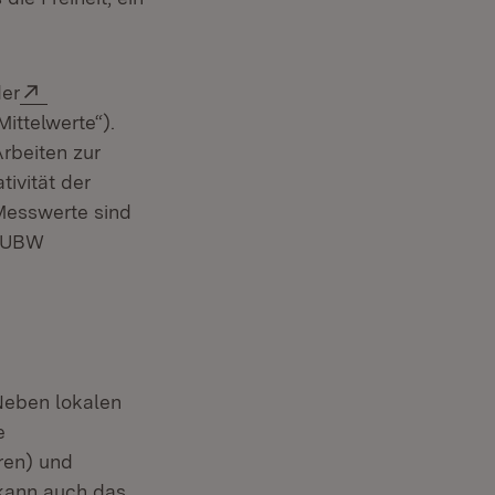
Extern:
der
ittelwerte“).
rbeiten zur
ivität der
Messwerte sind
 LUBW
Neben lokalen
e
ren) und
 kann auch das