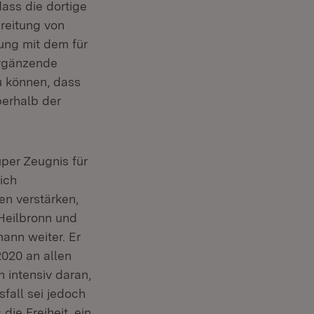
ass die dortige
reitung von
ung mit dem für
ergänzende
u können, dass
berhalb der
per Zeugnis für
ich
n verstärken,
 Heilbronn und
mann weiter. Er
2020 an allen
 intensiv daran,
fall sei jedoch
ie Freiheit, ein