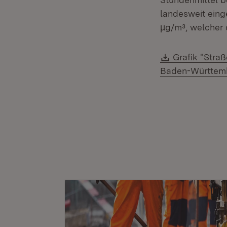
landesweit einge
µg/m³, welcher 
Download:
Grafik "Stra
Baden-Württem