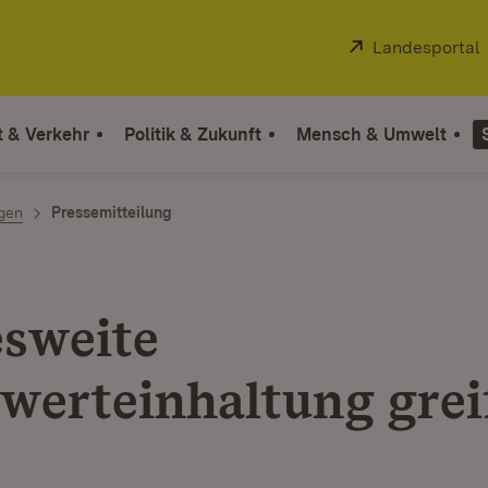
Extern:
Landesportal
t & Verkehr
Politik & Zukunft
Mensch & Umwelt
ngen
Pressemitteilung
sweite
werteinhaltung grei