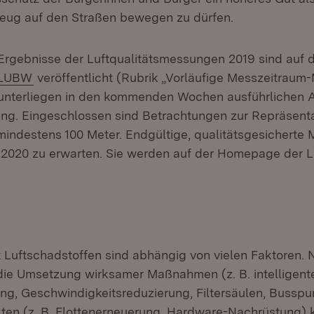
eug auf den Straßen bewegen zu dürfen.
 Ergebnisse der Luftqualitätsmessungen 2019 sind auf 
(Öffnet in neuem Fenster)
 LUBW
veröffentlicht (Rubrik „Vorläufige Messzeitraum-M
unterliegen in den kommenden Wochen ausführlichen A
ung. Eingeschlossen sind Betrachtungen zur Repräsentat
indestens 100 Meter. Endgültige, qualitätsgesicherte 
 2020 zu erwarten. Sie werden auf der Homepage der
 Luftschadstoffen sind abhängig von vielen Faktoren. 
die Umsetzung wirksamer Maßnahmen (z. B. intelligent
ng, Geschwindigkeitsreduzierung, Filtersäulen, Busspu
kten (z. B. Flottenerneuerung, Hardware-Nachrüstung)