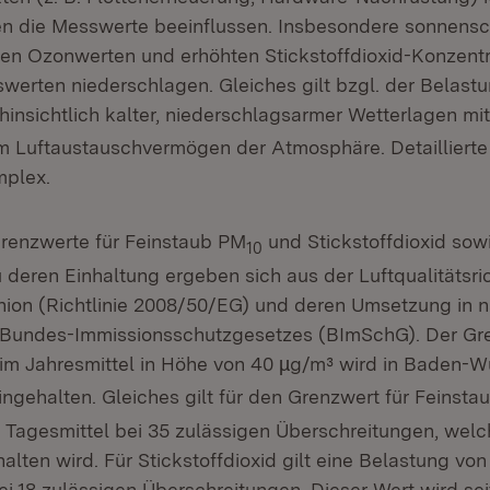
n die Messwerte beeinflussen. Insbesondere sonnensc
en Ozonwerten und erhöhten Stickstoffdioxid-Konzent
swerten niederschlagen. Gleiches gilt bzgl. der Belastu
hinsichtlich kalter, niederschlagsarmer Wetterlagen mit
m Luftaustauschvermögen der Atmosphäre. Detailliert
mplex.
renzwerte für Feinstaub PM
und Stickstoffdioxid sow
10
 deren Einhaltung ergeben sich aus der Luftqualitätsric
ion (Richtlinie 2008/50/EG) und deren Umsetzung in n
Bundes-Immissionsschutzgesetzes (BImSchG). Der Gre
im Jahresmittel in Höhe von 40 µg/m³ wird in Baden-W
ingehalten. Gleiches gilt für den Grenzwert für Feinst
 Tagesmittel bei 35 zulässigen Überschreitungen, welc
alten wird. Für Stickstoffdioxid gilt eine Belastung vo
ei 18 zulässigen Überschreitungen. Dieser Wert wird se