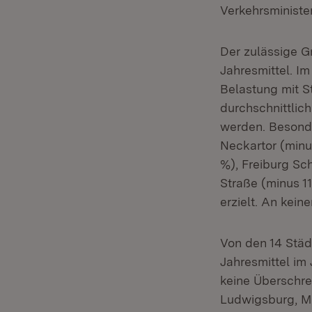
Verkehrsministe
Der zulässige Gr
Jahresmittel. I
Belastung mit S
durchschnittlic
werden. Besond
Neckartor (minu
%), Freiburg Sc
Straße (minus 1
erzielt. An kein
Von den 14 Städ
Jahresmittel im
keine Überschre
Ludwigsburg, Mü