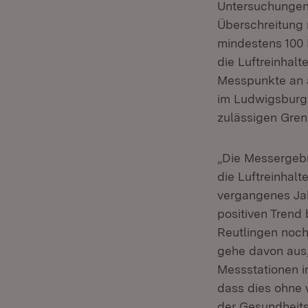
Untersuchungen 
Überschreitung 
mindestens 100 
die Luftreinhal
Messpunkte an a
im Ludwigsburge
zulässigen Gren
„Die Messergebn
die Luftreinhalt
vergangenes Ja
positiven Trend 
Reutlingen noch 
gehe davon aus,
Messstationen i
dass dies ohne 
der Gesundheits