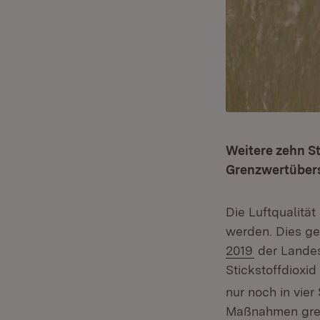
Weitere zehn St
Grenzwertübers
Die Luftqualitä
werden. Dies g
(Öffnet in 
2019
der Landes
Stickstoffdioxi
nur noch in vier
Maßnahmen greif