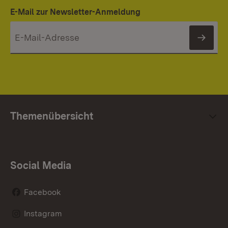
E-Mail zur Newsletter-Anmeldung
News
Themenübersicht
Social Media
Facebook
Instagram