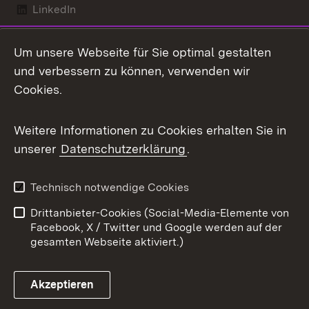
LinkedIn
Mastodon
Um unsere Webseite für Sie optimal gestalten
X / Twitter
und verbessern zu können, verwenden wir
Cookies.
Youtube
Weitere Informationen zu Cookies erhalten Sie in
Zum 
unserer
Datenschutzerklärung
.
Kontakt
Datenschutz
Benutzungshinweise
Erklärung zur
Technisch notwendige Cookies
Barrierefreiheit
Drittanbieter-Cookies (Social-Media-Elemente von
Impressum
Cookies
Facebook, X / Twitter und Google werden auf der
gesamten Webseite aktiviert.)
Akzeptieren
Link zum Landesportal