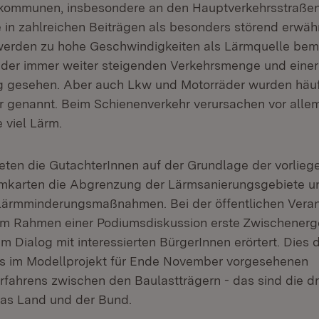
lkommunen, insbesondere an den Hauptverkehrsstraßen
in zahlreichen Beiträgen als besonders störend erwähn
werden zu hohe Geschwindigkeiten als Lärmquelle bem
 der immer weiter steigenden Verkehrsmenge und einer
g gesehen. Aber auch Lkw und Motorräder wurden häuf
 genannt. Beim Schienenverkehr verursachen vor allem
 viel Lärm.
iteten die GutachterInnen auf der Grundlage der vorlie
ärmkarten die Abgrenzung der Lärmsanierungsgebiete u
Lärmminderungsmaßnahmen. Bei der öffentlichen Veran
im Rahmen einer Podiumsdiskussion erste Zwischenerg
im Dialog mit interessierten BürgerInnen erörtert. Dies 
es im Modellprojekt für Ende November vorgesehenen
fahrens zwischen den Baulastträgern - das sind die 
das Land und der Bund.