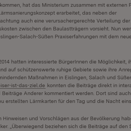
kommen, hat das Ministerium zusammen mit externen P
 Lärmsanierungskonzept erarbeitet, das neben der
chtung auch eine verursachergerechte Verteilung der
kosten zwischen den Baulastträgern vorsieht. Nun we
islingen-Salach-Süßen Praxiserfahrungen mit dem neu
 2014 hatten interessierte BürgerInnen die Möglichkeit, 
nd auf schützenswerte ruhige Gebiete sowie ihre Anr
mindernden Maßnahmen in Eislingen, Salach und Süßen
(Öffnet in neuem Fenster)
ser-ist-das-ziel.de
konnten die Beiträge direkt in inter
 Beiträge Anderer kommentiert werden. Dort sind auc
eu erstellten Lärmkarten für den Tag und die Nacht ein
an Hinweisen und Vorschlägen aus der Bevölkerung habe
ker. „Überwiegend beziehen sich die Beiträge auf den 