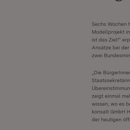
Sechs Wochen ha
Modellprojekt in
ist das Ziel!“ e
Ansätze bei der
zwei Bundesminis
„Die BürgerInne
Staatssekretäri
Übereinstimmung
zeigt einmal me
wissen, wo es be
konsalt GmbH Ha
der heutigen öf