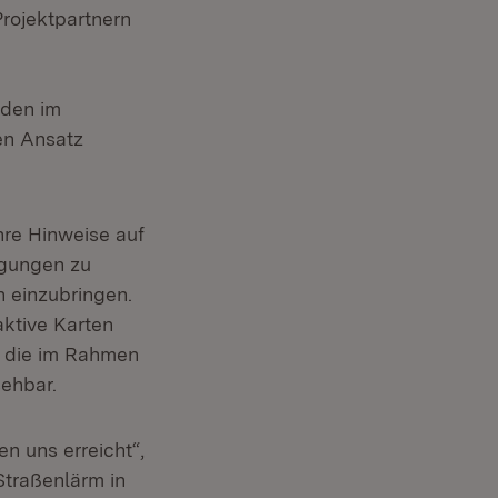
rojektpartnern
rden im
en Ansatz
ihre Hinweise auf
egungen zu
 einzubringen.
aktive Karten
h die im Rahmen
sehbar.
n uns erreicht“,
Straßenlärm in