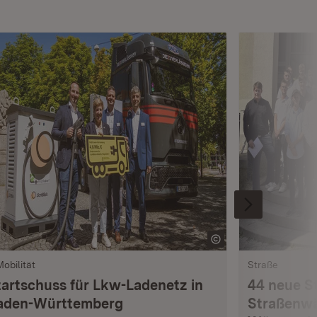
Mobilität
Straße
tartschuss für Lkw-Ladenetz in
44 neue S
aden-Württemberg
Straßenwä