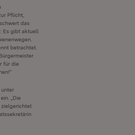
n
r Pflicht,
rschwert das
Es gibt aktuell
chienenwegen.
nnt betrachtet.
 Bürgermeister
 für die
nen!“
 unter
in. „Die
zielgerichtet
atssekretärin