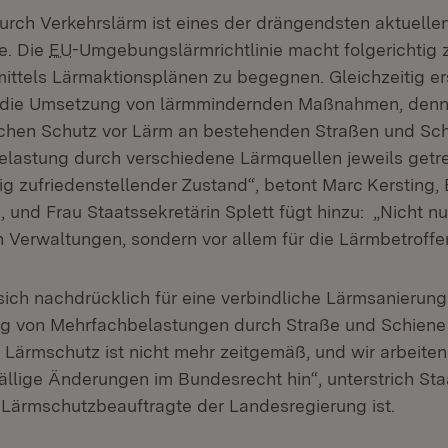
urch Verkehrslärm ist eines der drängendsten aktuelle
e. Die
EU
-Umgebungslärmrichtlinie macht folgerichtig zu
ttels Lärmaktionsplänen zu begegnen. Gleichzeitig e
 die Umsetzung von lärmmindernden Maßnahmen, denn: 
ichen Schutz vor Lärm an bestehenden Straßen und S
elastung durch verschiedene Lärmquellen jeweils getre
ig zufriedenstellender Zustand“, betont Marc Kersting,
 und Frau Staatssekretärin Splett fügt hinzu: „Nicht nur
n Verwaltungen, sondern vor allem für die Lärmbetroffe
sich nachdrücklich für eine verbindliche Lärmsanierung
g von Mehrfachbelastungen durch Straße und Schiene e
Lärmschutz ist nicht mehr zeitgemäß, und wir arbeiten 
ällige Änderungen im Bundesrecht hin“, unterstrich Sta
h Lärmschutzbeauftragte der Landesregierung ist.