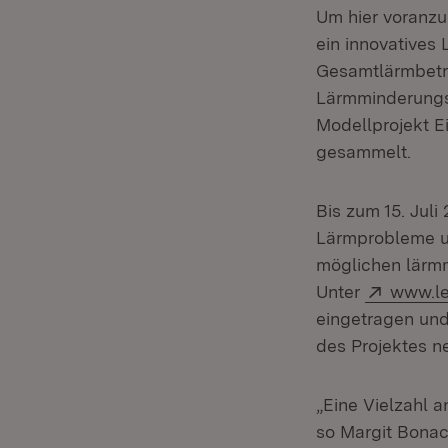
Um hier voranzu
ein innovatives
Gesamtlärmbetra
Lärmminderungs
Modellprojekt E
gesammelt.
Bis zum 15. Juli
Lärmprobleme u
möglichen lärm
Extern:
Unter
www.lei
eingetragen und
des Projektes n
„Eine Vielzahl 
so Margit Bonac