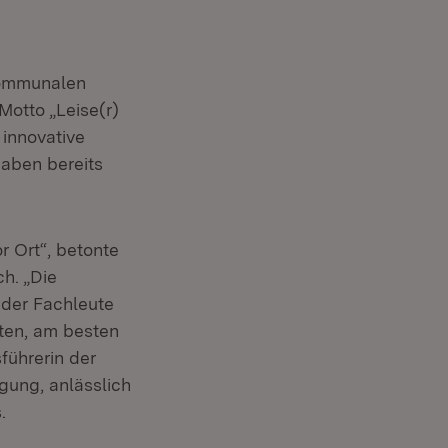
kommunalen
Motto „Leise(r)
 innovative
haben bereits
 Ort“, betonte
h. „Die
 der Fachleute
iten, am besten
führerin der
gung, anlässlich
.