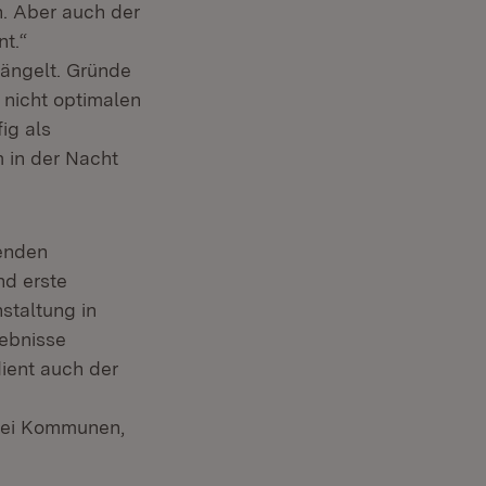
. Aber auch der
t.“
ängelt. Gründe
 nicht optimalen
ig als
 in der Nacht
genden
nd erste
staltung in
ebnisse
dient auch der
drei Kommunen,