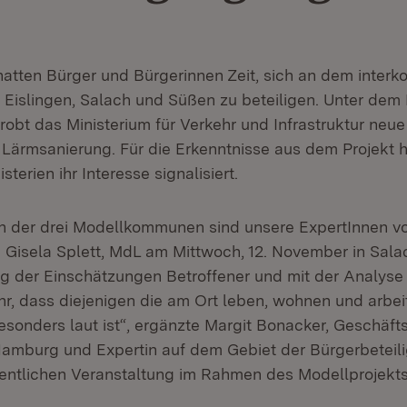
tten Bürger und Bürgerinnen Zeit, sich an dem inter
 Eislingen, Salach und Süßen zu beteiligen. Unter dem 
rprobt das Ministerium für Verkehr und Infrastruktur neue
 Lärmsanierung. Für die Erkenntnisse aus dem Projekt 
terien ihr Interesse signalisiert.
n der drei Modellkommunen sind unsere ExpertInnen vor
n Gisela Splett, MdL am Mittwoch, 12. November in Salac
 der Einschätzungen Betroffener und mit der Analyse
hr, dass diejenigen die am Ort leben, wohnen und arbe
sonders laut ist“, ergänzte Margit Bonacker, Geschäfts
mburg und Expertin auf dem Gebiet der Bürgerbeteili
fentlichen Veranstaltung im Rahmen des Modellprojekts