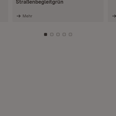
Straßenbegleitgrün
Mehr
Zu Kachel: 0
Zu Kachel: 3
Zu Kachel: 6
Zu Kachel: 9
Zu Kachel: 12