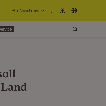
(Öffnet in neuem Fenster)
Alle Ministerien
Service
oll
 Land