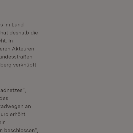
es im Land
 hat deshalb die
t. In
eren Akteuren
andesstraßen
berg verknüpft
Radnetzes“,
 des
 Radwegen an
uro erhöht.
ein
n beschlossen“,