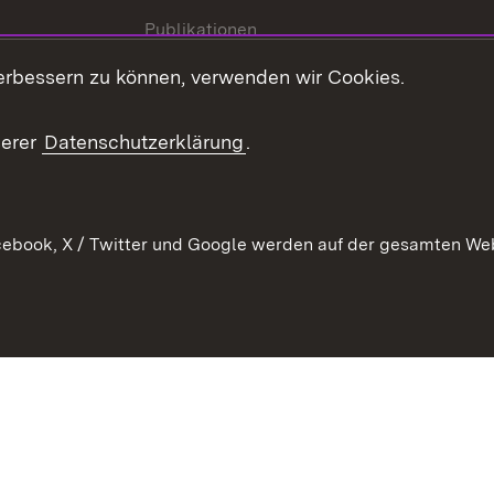
Publikationen
Stellen und Ausbildung
erbessern zu können, verwenden wir Cookies.
Kontaktformular
serer
Datenschutzerklärung
.
Verkehrsinformationen
ebook, X / Twitter und Google werden auf der gesamten Webs
Kontakt
Datenschutz
Benutzungshinweise
Erkläru