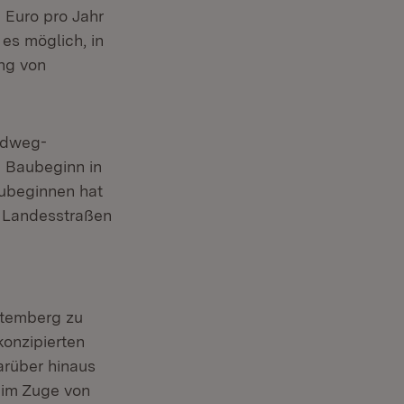
. Euro pro Jahr
 es möglich, in
ng von
adweg-
n Baubeginn in
eubeginnen hat
n Landesstraßen
ttemberg zu
konzipierten
arüber hinaus
 im Zuge von