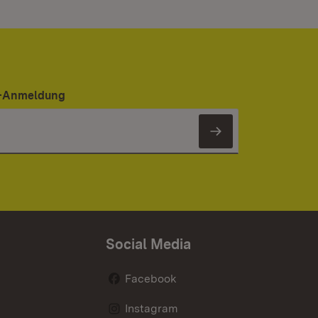
er-Anmeldung
Newsletter 
Social Media
Facebook
Instagram