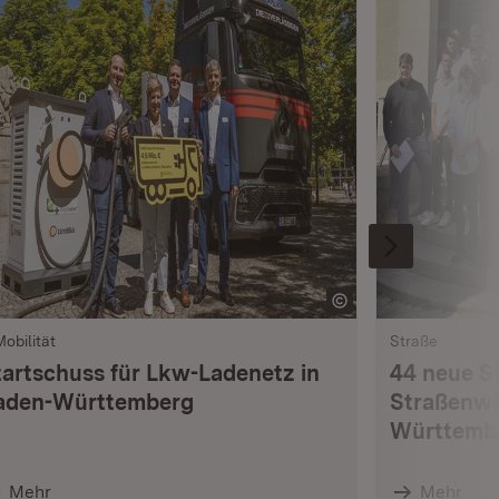
Mobilität
Straße
tartschuss für Lkw-Ladenetz in
44 neue S
aden-Württemberg
Straßenwä
Württemb
Mehr
Mehr