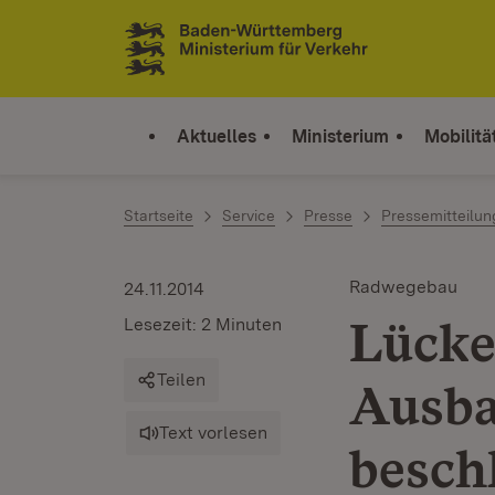
Zum Inhalt springen
Link zur Startseite
Aktuelles
Ministerium
Mobilitä
Startseite
Service
Presse
Pressemitteilu
Radwegebau
24.11.2014
Lücke
Lesezeit: 2 Minuten
Teilen
Ausba
Text vorlesen
besch