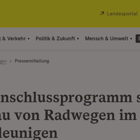
Extern:
Landesportal
t & Verkehr
Politik & Zukunft
Mensch & Umwelt
ngen
Pressemitteilung
nschlussprogramm s
u von Radwegen im
leunigen