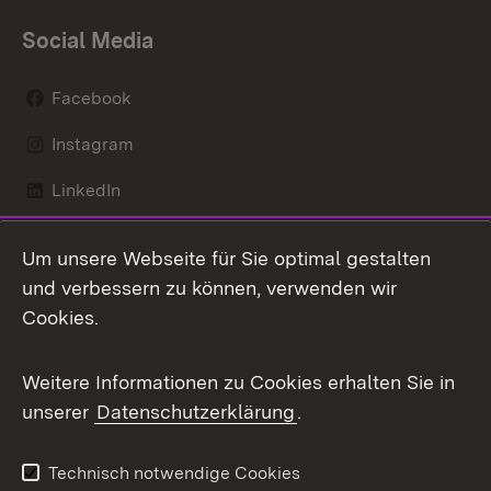
Social Media
Facebook
Instagram
LinkedIn
Mastodon
Um unsere Webseite für Sie optimal gestalten
X / Twitter
und verbessern zu können, verwenden wir
Cookies.
Youtube
Weitere Informationen zu Cookies erhalten Sie in
Zum 
unserer
Datenschutzerklärung
.
Kontakt
Datenschutz
Benutzungshinweise
Erklärung zur
Technisch notwendige Cookies
Barrierefreiheit