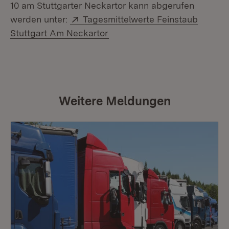
10 am Stuttgarter Neckartor kann abgerufen
Extern:
werden unter:
Tagesmittelwerte Feinstaub
(Öffnet in neuem Fenster)
Stuttgart Am Neckartor
Weitere Meldungen