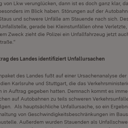
ng von Lkw verunglücken, dann ist es doch ganz klar, d
esonders im Blick haben. Störungen auf der Autobahn
Staus und schwere Unfälle am Stauende nach sich. De
nfallstelle, gerade bei Kleinstunfällen ohne Verletzte,
esem Zweck zieht die Polizei ein Unfallfahrzeug jetzt au
traße.“
rag des Landes identifiziert Unfallursachen
aket des Landes fußt auf einer Ursachenanalyse der
dien Karlsruhe und Stuttgart, die das Verkehrsministe
m in Auftrag gegeben hatten. Demnach kommt es immer
chen auf Autobahnen zu teils schweren Verkehrsunfäll
lgen. Als hauptsächliche Unfallursache, so ein Ergebn
inhaltung von Geschwindigkeitsbeschränkungen im Baus
austelle. Außerdem wurden Stauenden als Unfallschwe