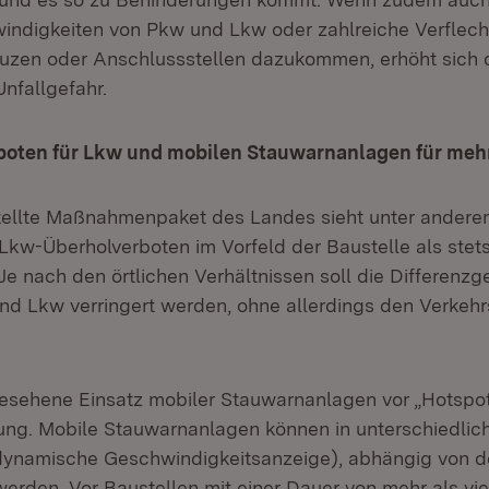
indigkeiten von Pkw und Lkw oder zahlreiche Verflec
zen oder Anschlussstellen dazukommen, erhöht sich d
nfallgefahr.
boten für Lkw und mobilen Stauwarnanlagen für mehr
tellte Maßnahmenpaket des Landes sieht unter andere
kw-Überholverboten im Vorfeld der Baustelle als stet
e nach den örtlichen Verhältnissen soll die Differenzg
d Lkw verringert werden, ohne allerdings den Verkehr
gesehene Einsatz mobiler Stauwarnanlagen vor „Hotspot
ung. Mobile Stauwarnanlagen können in unterschiedli
dynamische Geschwindigkeitsanzeige), abhängig von de
 werden. Vor Baustellen mit einer Dauer von mehr als vi