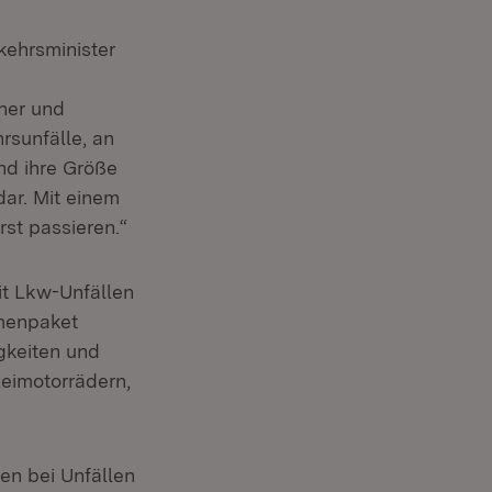
kehrsminister
her und
rsunfälle, an
nd ihre Größe
dar. Mit einem
st passieren.“
t Lkw-Unfällen
menpaket
gkeiten und
zeimotorrädern,
en bei Unfällen