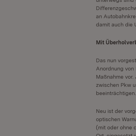
Differenzgeschw
an Autobahnkreu
damit auch die U
Mit Überholver
Das nun vorges
Anordnung von L
Maßnahme vor. J
zwischen Pkw un
beeinträchtigen.
Neu ist der vor
optischen Warn
(mit oder ohne 
Ort, eingesetzt