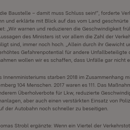
die Baustelle – damit muss Schluss sein!“, forderte Ver
n und erklärte mit Blick auf das vom Land geschnürte
 „Wir warnen und reduzieren die Geschwindigkeit frü
ussagen des Ministers ist vor allem die Zahl der Verkeh
ligt sind, immer noch hoch. „Allein durch ihr Gewicht u
erhöhtes Gefahrenpotential für andere Unfallbeteiligte 
hmen wollen wir es schaffen, dass Unfälle gar nicht er
s Innenministeriums starben 2018 im Zusammenhang mi
emberg 104 Menschen. 2017 waren es 111. Das Maßnah
nderem Überholverbote für Lkw, reduzierte Geschwindi
anlagen, aber auch einen verstärkten Einsatz von Poli
f der Autobahn noch schneller zu beseitigen.
homas Strobl ergänzte: Wenn ein Viertel der Verkehrstot