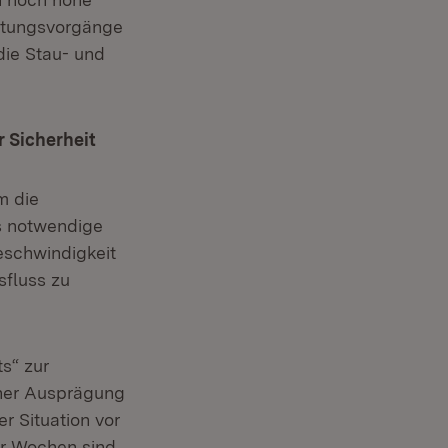
htungsvorgänge
ie Stau- und
 Sicherheit
m die
s notwendige
eschwindigkeit
sfluss zu
s“ zur
cher Ausprägung
r Situation vor
er Wochen sind