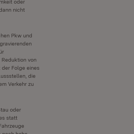
mkeit oder
dann nicht
schen Pkw und
 gravierenden
ür
e Reduktion von
 der Folge eines
ssstellen, die
tem Verkehr zu
Stau oder
s statt
 Fahrzeuge
h noch hohe