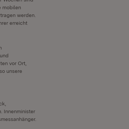
e mobilen
tragen werden.
rer erreicht
n
 und
en vor Ort,
so unsere
ck,
. Innenminister
tsmessanhänger.