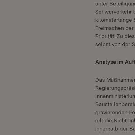
unter Beteiligu
Schwerverkehr b
kilometerlange 
Freimachen der U
Priorität. Zu di
selbst von der S
Analyse im Auft
Das Maßnahmenp
Regierungspräsi
Innenministeriu
Baustellenberei
gravierenden Fo
gilt die Nichte
innerhalb der B