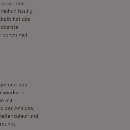
ass wir den
 ziehen häufig
shalb hat das
 oberste
ch schon mal
rium und das
 wieder in
en mit
is der Analyse,
tellenzulauf und
rpunkt