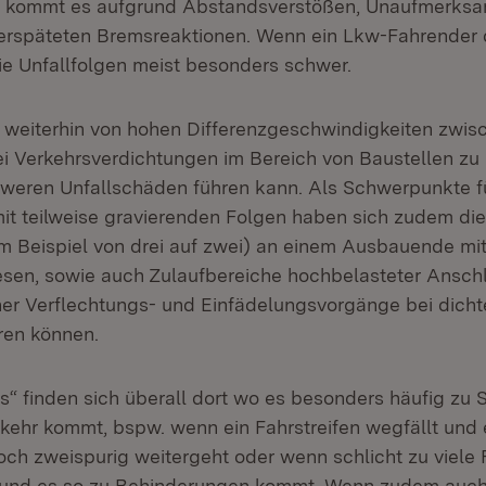
Hier kommt es aufgrund Abstandsverstößen, Unaufmerksa
erspäteten Bremsreaktionen. Wenn ein Lkw-Fahrender 
die Unfallfolgen meist besonders schwer.
 weiterhin von hohen Differenzgeschwindigkeiten zwi
i Verkehrsverdichtungen im Bereich von Baustellen zu
hweren Unfallschäden führen kann. Als Schwerpunkte f
mit teilweise gravierenden Folgen haben sich zudem di
um Beispiel von drei auf zwei) an einem Ausbauende mit
sen, sowie auch Zulaufbereiche hochbelasteter Anschlu
er Verflechtungs- und Einfädelungsvorgänge bei dich
ren können.
s“ finden sich überall dort wo es besonders häufig zu 
ehr kommt, bspw. wenn ein Fahrstreifen wegfällt und e
noch zweispurig weitergeht oder wenn schlicht zu viele
 und es so zu Behinderungen kommt. Wenn zudem auc