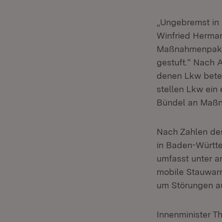
„Ungebremst in 
Winfried Herman
Maßnahmenpaket:
gestuft.“ Nach A
denen Lkw betei
stellen Lkw ein 
Bündel an Maßna
Nach Zahlen de
in Baden-Württ
umfasst unter a
mobile Stauwarn
um Störungen au
Innenminister T