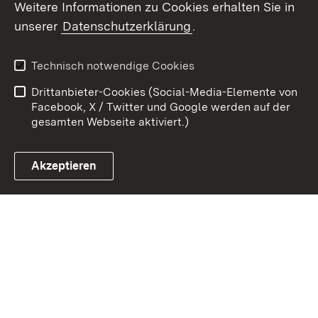
Weitere Informationen zu Cookies erhalten Sie in
Zum 
unserer
Datenschutzerklärung
.
Kontakt
Datenschutz
Benutzungshinweise
Erklärung zur
Technisch notwendige Cookies
Barrierefreiheit
Drittanbieter-Cookies (Social-Media-Elemente von
Impressum
Cookies
Facebook, X / Twitter und Google werden auf der
gesamten Webseite aktiviert.)
Akzeptieren
Link zum Landesportal