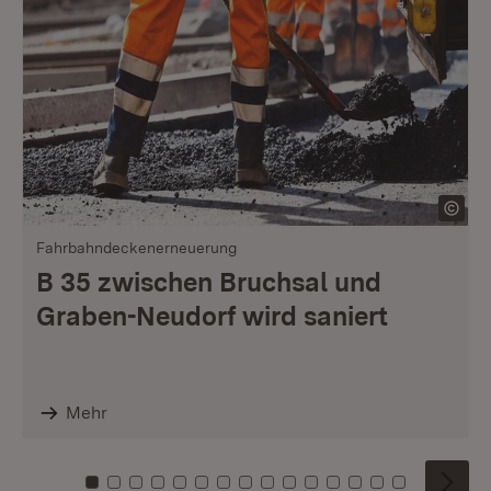
Fahrbahndeckenerneuerung
B 35 zwischen Bruchsal und
Graben-Neudorf wird saniert
Mehr
Zu Kachel: 0
Zu Kachel: 1
Zu Kachel: 2
Zu Kachel: 3
Zu Kachel: 4
Zu Kachel: 5
Zu Kachel: 6
Zu Kachel: 7
Zu Kachel: 8
Zu Kachel: 9
Zu Kachel: 10
Zu Kachel: 11
Zu Kachel: 12
Zu Kachel: 1
Zu Kachel