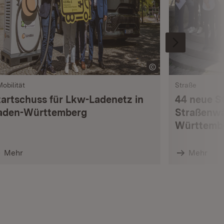
Mobilität
Straße
tartschuss für Lkw-Ladenetz in
44 neue S
aden-Württemberg
Straßenwä
Württemb
Mehr
Mehr