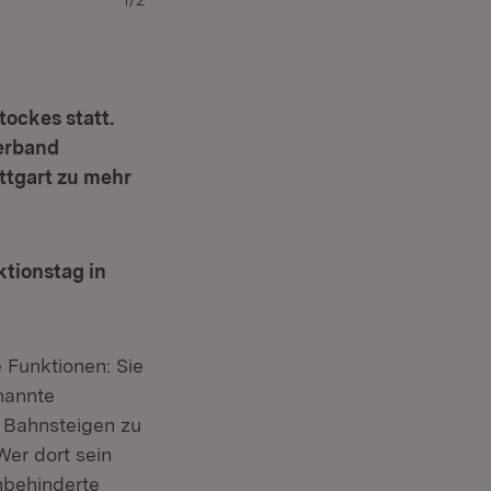
1/2
tockes statt.
verband
ttgart zu mehr
tionstag in
 Funktionen: Sie
enannte
uf Bahnsteigen zu
Wer dort sein
ehbehinderte