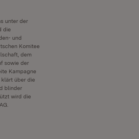
s unter der
d die
nden- und
utschen Komitee
lschaft, dem
f sowie der
weite Kampagne
klärt über die
d blinder
tzt wird die
 AG.