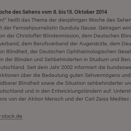
che des Sehens vom 8. bis 15. Oktober 2014
n!“ heißt das Thema der diesjährigen Woche des Sehen
t der Fernsehjournalistin Gundula Gause. Getragen wir
n der Christoffel-Blindenmission, dem Deutschen Bli
verband, dem Berufsverband der Augenärzte, dem De
on Blindheit, der Deutschen Ophthalmologischen Gesel
n der Blinden und Sehbehinderten in Studium und Beru
tschland. Seit dem Jahr 2002 informiert die bundes
n Aktionen über die Bedeutung guten Sehvermögens und 
dbarer Blindheit sowie die Situation sehbehinderter un
tschland und in den Entwicklungsländern auf. Unterstü
s von der Aktion Mensch und der Carl Zeiss Meditec
(Öffnet in neuem Fenster)
-stock.de