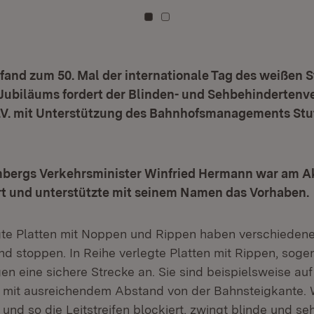
Zu Kachel: 0
Zu Kachel: 1
fand zum 50. Mal der internationale Tag des weißen S
 Jubiläums fordert der Blinden- und Sehbehinderten
V. mit Unterstützung des Bahnhofsmanagements Stu
ergs Verkehrsminister Winfried Hermann war am Ak
Ort und unterstützte mit seinem Namen das Vorhaben.
te Platten mit Noppen und Rippen haben verschiedene
und stoppen. In Reihe verlegte Platten mit Rippen, sog
igen eine sichere Strecke an. Sie sind beispielsweise a
ch mit ausreichendem Abstand von der Bahnsteigkante. 
und so die Leitstreifen blockiert, zwingt blinde und s