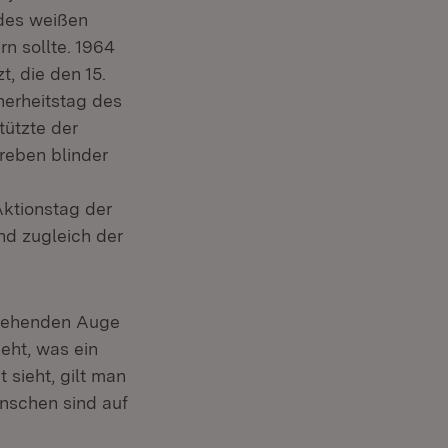
 des weißen
n sollte. 1964
, die den 15.
herheitstag des
tützte der
reben blinder
Aktionstag der
nd zugleich der
 sehenden Auge
ieht, was ein
sieht, gilt man
nschen sind auf