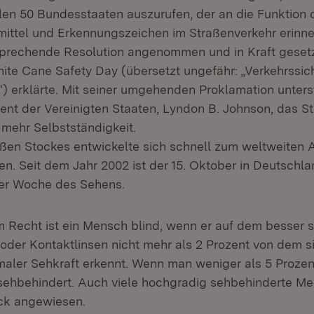
len 50 Bundesstaaten auszurufen, der an die Funktion
smittel und Erkennungszeichen im Straßenverkehr erinner
prechende Resolution angenommen und in Kraft gesetzt
te Cane Safety Day (übersetzt ungefähr: „Verkehrssic
) erklärte. Mit seiner umgehenden Proklamation unters
ent der Vereinigten Staaten, Lyndon B. Johnson, das St
mehr Selbstständigkeit.
ßen Stockes entwickelte sich schnell zum weltweiten 
n. Seit dem Jahr 2002 ist der 15. Oktober in Deutschla
er Woche des Sehens.
 Recht ist ein Mensch blind, wenn er auf dem besser
e oder Kontaktlinsen nicht mehr als 2 Prozent von dem s
aler Sehkraft erkennt. Wenn man weniger als 5 Prozent 
sehbehindert. Auch viele hochgradig sehbehinderte Me
ck angewiesen.