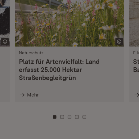
Naturschutz
E-
Platz für Artenvielfalt: Land
S
erfasst 25.000 Hektar
B
Straßenbegleitgrün
Mehr
Zu Kachel: 0
Zu Kachel: 3
Zu Kachel: 6
Zu Kachel: 9
Zu Kachel: 12