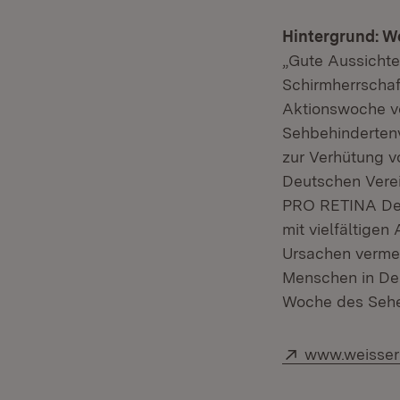
Hintergrund: Wo
„Gute Aussichte
Schirmherrschaf
Aktionswoche vo
Sehbehinderten
zur Verhütung v
Deutschen Verei
PRO RETINA Deu
mit vielfältige
Ursachen vermei
Menschen in Deu
Woche des Sehen
Extern:
www.weisser