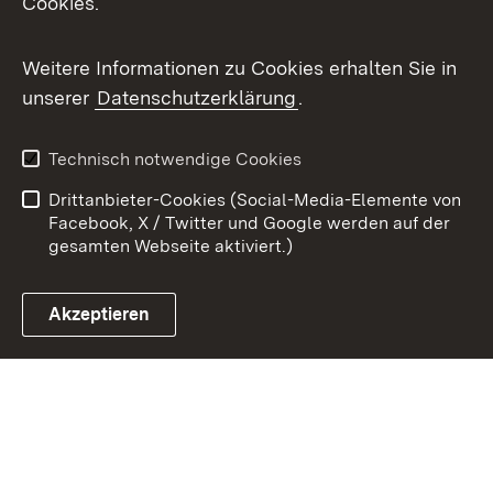
Cookies.
Youtube
Weitere Informationen zu Cookies erhalten Sie in
Zum 
unserer
Datenschutzerklärung
.
Kontakt
Datenschutz
Benutzungshinweise
Erklärung zur
Technisch notwendige Cookies
Barrierefreiheit
Drittanbieter-Cookies (Social-Media-Elemente von
Impressum
Cookies
Facebook, X / Twitter und Google werden auf der
gesamten Webseite aktiviert.)
Akzeptieren
Link zum Landesportal