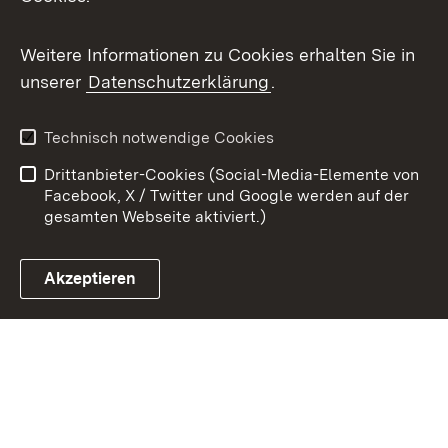
Youtube
Weitere Informationen zu Cookies erhalten Sie in
Zum 
unserer
Datenschutzerklärung
.
Kontakt
Datenschutz
Benutzungshinweise
Erklärung zur
Technisch notwendige Cookies
Barrierefreiheit
Drittanbieter-Cookies (Social-Media-Elemente von
Impressum
Cookies
Facebook, X / Twitter und Google werden auf der
gesamten Webseite aktiviert.)
Akzeptieren
Link zum Landesportal