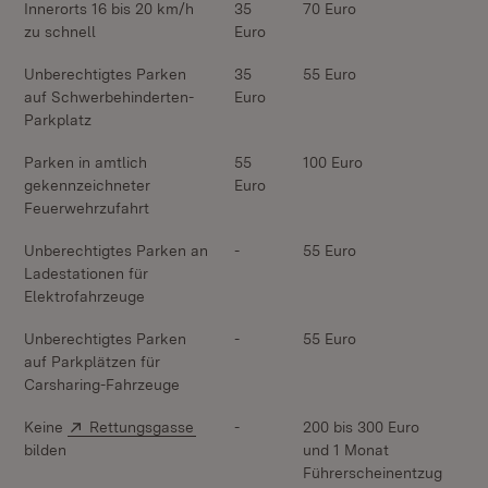
Innerorts 16 bis 20 km/h
35
70 Euro
zu schnell
Euro
Unberechtigtes Parken
35
55 Euro
auf Schwerbehinderten-
Euro
Parkplatz
Parken in amtlich
55
100 Euro
gekennzeichneter
Euro
Feuerwehrzufahrt
Unberechtigtes Parken an
-
55 Euro
Ladestationen für
Elektrofahrzeuge
Unberechtigtes Parken
-
55 Euro
auf Parkplätzen für
Carsharing-Fahrzeuge
Extern:
(Öffnet in neuem Fenster)
Keine
Rettungsgasse
-
200 bis 300 Euro
bilden
und 1 Monat
Führerscheinentzug