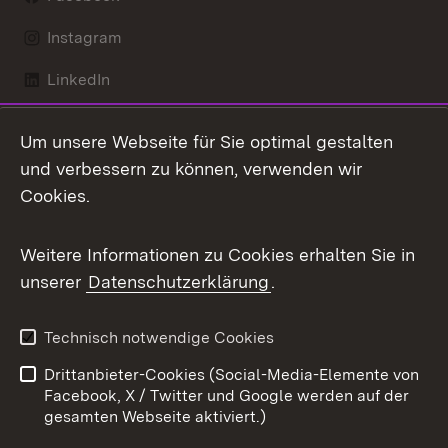
Instagram
LinkedIn
Mastodon
Um unsere Webseite für Sie optimal gestalten
X / Twitter
und verbessern zu können, verwenden wir
Cookies.
Youtube
Weitere Informationen zu Cookies erhalten Sie in
Zum 
unserer
Datenschutzerklärung
.
Kontakt
Datenschutz
Benutzungshinweise
Erklärung zur
Technisch notwendige Cookies
Barrierefreiheit
Drittanbieter-Cookies (Social-Media-Elemente von
Impressum
Cookies
Facebook, X / Twitter und Google werden auf der
gesamten Webseite aktiviert.)