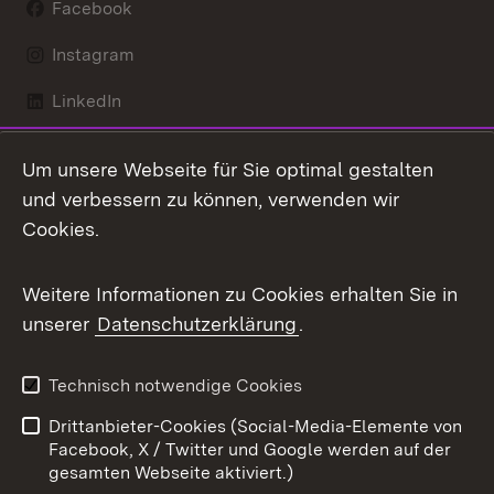
Facebook
Instagram
LinkedIn
Mastodon
Um unsere Webseite für Sie optimal gestalten
X / Twitter
und verbessern zu können, verwenden wir
Cookies.
Youtube
Weitere Informationen zu Cookies erhalten Sie in
Zum 
unserer
Datenschutzerklärung
.
Kontakt
Datenschutz
Benutzungshinweise
Erklärung zur
Technisch notwendige Cookies
Barrierefreiheit
Drittanbieter-Cookies (Social-Media-Elemente von
Impressum
Cookies
Facebook, X / Twitter und Google werden auf der
gesamten Webseite aktiviert.)