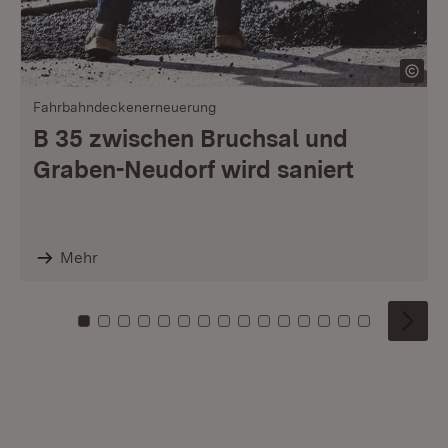
Fahrbahndeckenerneuerung
B 35 zwischen Bruchsal und
Graben-Neudorf wird saniert
Mehr
Zu Kachel: 0
Zu Kachel: 1
Zu Kachel: 2
Zu Kachel: 3
Zu Kachel: 4
Zu Kachel: 5
Zu Kachel: 6
Zu Kachel: 7
Zu Kachel: 8
Zu Kachel: 9
Zu Kachel: 10
Zu Kachel: 11
Zu Kachel: 12
Zu Kachel: 1
Zu Kachel