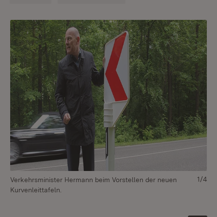
1/4
Verkehrsminister Hermann beim Vorstellen der neuen
Di
Kurvenleittafeln.
ab