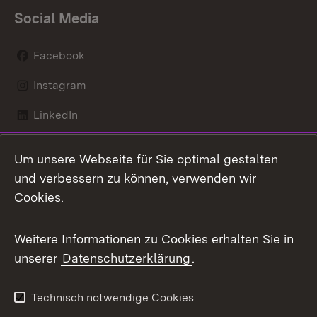
Social Media
Facebook
Instagram
LinkedIn
Mastodon
Um unsere Webseite für Sie optimal gestalten
X / Twitter
und verbessern zu können, verwenden wir
Cookies.
Youtube
Weitere Informationen zu Cookies erhalten Sie in
Zum 
unserer
Datenschutzerklärung
.
Kontakt
Datenschutz
Benutzungshinweise
Erklärung zur
Technisch notwendige Cookies
Barrierefreiheit