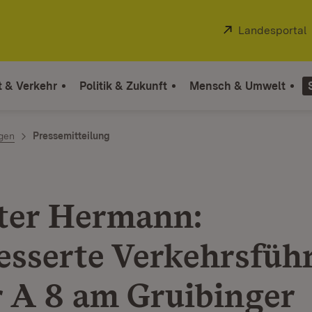
Extern:
Landesportal
t & Verkehr
Politik & Zukunft
Mensch & Umwelt
ngen
Pressemitteilung
ter Hermann:
esserte Verkehrsfüh
r A 8 am Gruibinger