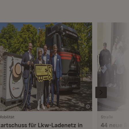
Mobilität
Straße
tartschuss für Lkw-Ladenetz in
44 neue S