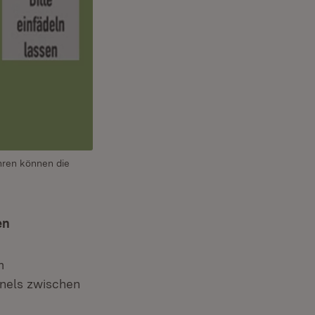
hren können die
en
m
nels zwischen