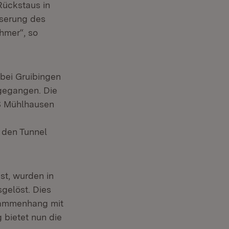
Rückstaus in
sserung des
hmer“, so
bei Gruibingen
 gegangen. Die
AS Mühlhausen
 den Tunnel
st, wurden in
gelöst. Dies
usammenhang mit
bietet nun die