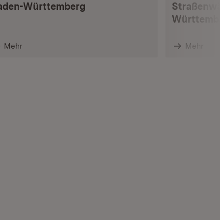
aden-Württemberg
Straßenwä
Württemb
Mehr
Mehr