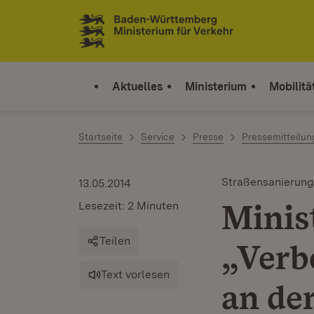
Zum Inhalt springen
Link zur Startseite
Aktuelles
Ministerium
Mobilitä
Startseite
Service
Presse
Pressemitteilu
Straßensanierung
13.05.2014
Minis
Lesezeit: 2 Minuten
Teilen
„Verb
Text vorlesen
an de