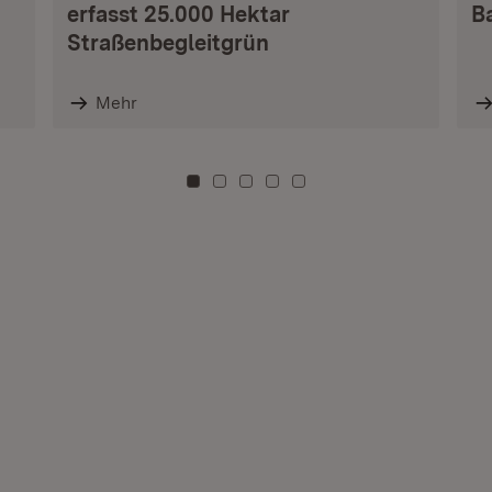
erfasst 25.000 Hektar
B
Straßenbegleitgrün
Mehr
Zu Kachel: 0
Zu Kachel: 3
Zu Kachel: 6
Zu Kachel: 9
Zu Kachel: 12