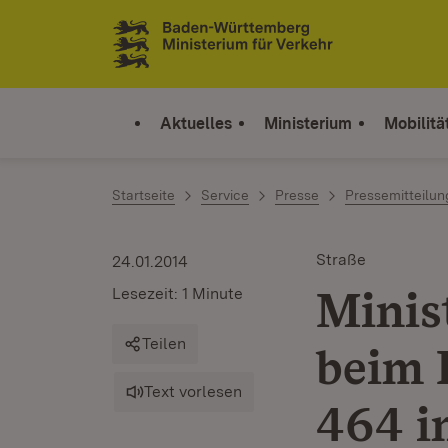
Zum Inhalt springen
Link zur Startseite
Aktuelles
Ministerium
Mobilitä
Startseite
Service
Presse
Pressemitteilu
Straße
24.01.2014
Minis
Lesezeit: 1 Minute
Teilen
beim 
Text vorlesen
464 i