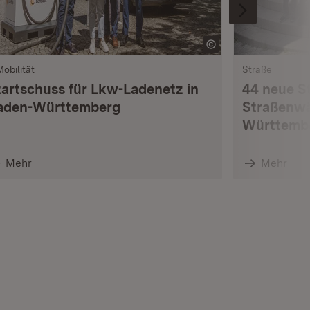
Mobilität
Straße
tartschuss für Lkw-Ladenetz in
44 neue S
aden-Württemberg
Straßenwä
Württemb
Mehr
Mehr