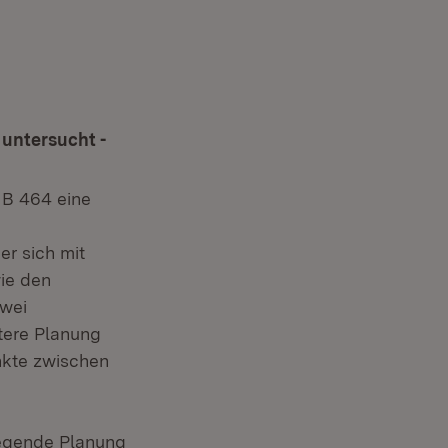
 untersucht -
 B 464 eine
r sich mit
ie den
wei
tere Planung
nkte zwischen
liegende Planung