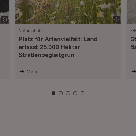
Naturschutz
E-
Platz für Artenvielfalt: Land
S
erfasst 25.000 Hektar
B
Straßenbegleitgrün
Mehr
Zu Kachel: 0
Zu Kachel: 3
Zu Kachel: 6
Zu Kachel: 9
Zu Kachel: 12