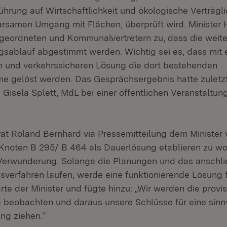
führung auf Wirtschaftlichkeit und ökologische Verträgl
arsamen Umgang mit Flächen, überprüft wird. Minister
geordneten und Kommunalvertretern zu, dass die weiter
gsablauf abgestimmt werden. Wichtig sei es, dass mit 
n und verkehrssicheren Lösung die dort bestehenden
e gelöst werden. Das Gesprächsergebnis hatte zuletz
 Gisela Splett, MdL bei einer öffentlichen Veranstaltun
at Roland Bernhard via Pressemitteilung dem Minister v
Knoten B 295/ B 464 als Dauerlösung etablieren zu wol
 Verwunderung. Solange die Planungen und das anschl
gsverfahren laufen, werde eine funktionierende Lösung 
rte der Minister und fügte hinzu: „Wir werden die provi
 beobachten und daraus unsere Schlüsse für eine sinnv
ng ziehen.“