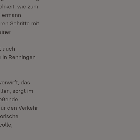
ichkeit, wie zum
 Hermann
en Schritte mit
einer
t auch
g in Renningen
orwirft, das
len, sorgt im
ießende
für den Verkehr
sorische
olle,