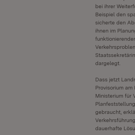
bei ihrer Weiter
Beispiel den sp
sicherte den Ab
ihnen im Planun
funktionierende
Verkehrsproblem
Staatssekretärin
dargelegt.
Dass jetzt Landr
Provisorium am 
Ministerium für
Planfeststellun
gebraucht, erklä
Verkehrsführung
dauerhafte Lösu