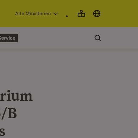
(Öffnet in neuem Fenster)
Alle Ministerien
Service
orium
5/B
s