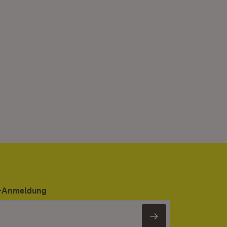
er-Anmeldung
Newsletter 