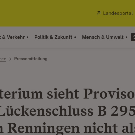
Extern:
Landesportal
t & Verkehr
Politik & Zukunft
Mensch & Umwelt
ngen
Pressemitteilung
terium sieht Provis
Lückenschluss B 29
n Renningen nicht al