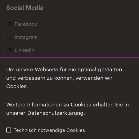
Social Media
Facebook
Instagram
LinkedIn
Mastodon
Um unsere Webseite für Sie optimal gestalten
X / Twitter
und verbessern zu können, verwenden wir
Cookies.
Youtube
Weitere Informationen zu Cookies erhalten Sie in
Zum 
unserer
Datenschutzerklärung
.
Kontakt
Datenschutz
Benutzungshinweise
Erklärung zur
Technisch notwendige Cookies
Barrierefreiheit