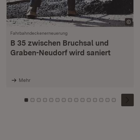
Fahrbahndeckenerneuerung
B 35 zwischen Bruchsal und
Graben-Neudorf wird saniert
Mehr
Zu Kachel: 0
Zu Kachel: 1
Zu Kachel: 2
Zu Kachel: 3
Zu Kachel: 4
Zu Kachel: 5
Zu Kachel: 6
Zu Kachel: 7
Zu Kachel: 8
Zu Kachel: 9
Zu Kachel: 10
Zu Kachel: 11
Zu Kachel: 12
Zu Kachel: 1
Zu Kachel