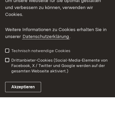
Um unsere Webseite für Sie optimal gestalten
X / Twitter
und verbessern zu können, verwenden wir
Cookies.
Youtube
Weitere Informationen zu Cookies erhalten Sie in
Zum 
unserer
Datenschutzerklärung
.
Kontakt
Datenschutz
Benutzungshinweise
Erklärung zur
Technisch notwendige Cookies
Barrierefreiheit
Drittanbieter-Cookies (Social-Media-Elemente von
Impressum
Cookies
Facebook, X / Twitter und Google werden auf der
gesamten Webseite aktiviert.)
Akzeptieren
Link zum Landesportal