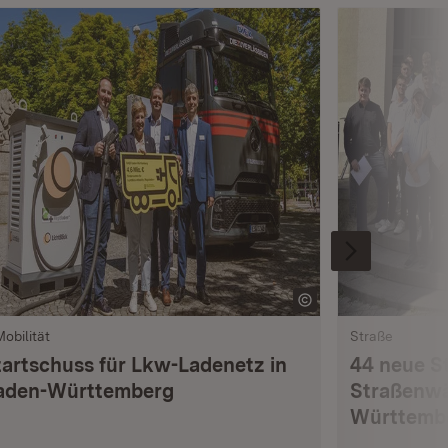
Mobilität
Straße
tartschuss für Lkw-Ladenetz in
44 neue S
aden-Württemberg
Straßenwä
Württemb