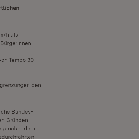
rtlichen
m/h als
 Bürgerinnen
 von Tempo 30
begrenzungen den
liche Bundes-
hen Gründen
„Gegenüber dem
tsdurchfahrten