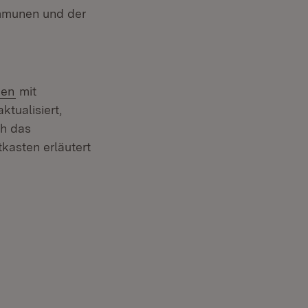
ommunen und der
(Öffnet in neuem Fenster)
ßen
mit
ktualisiert,
ch das
kasten erläutert