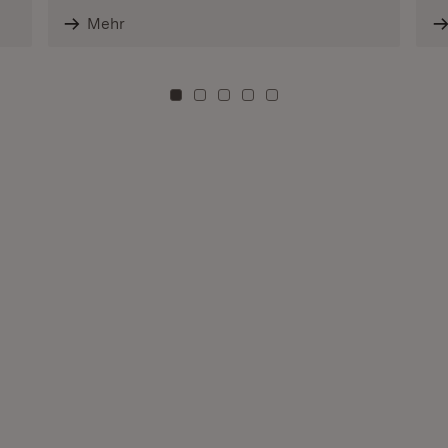
Mehr
Zu Kachel: 0
Zu Kachel: 3
Zu Kachel: 6
Zu Kachel: 9
Zu Kachel: 12