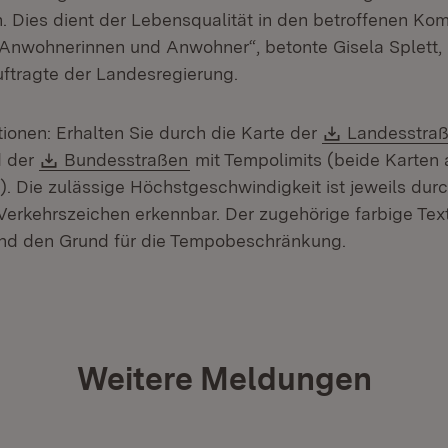
 Dies dient der Lebensqualität in den betroffenen K
Anwohnerinnen und Anwohner“, betonte Gisela Splett,
ftragte der Landesregierung.
Download:
tionen: Erhalten Sie durch die Karte der
Landesstra
Download:
(Öffnet in neuem Fenster)
d der
Bundesstraßen
mit Tempolimits (beide Karten a
). Die zulässige Höchstgeschwindigkeit ist jeweils dur
erkehrszeichen erkennbar. Der zugehörige farbige Text
 und den Grund für die Tempobeschränkung.
Weitere Meldungen