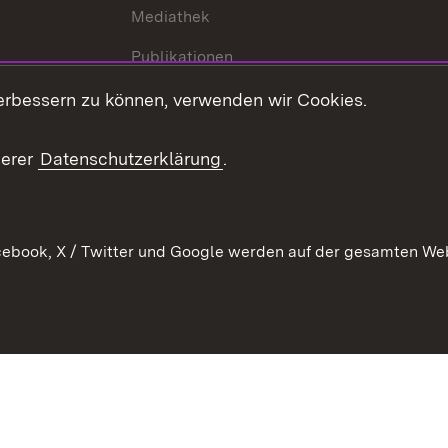
Mediathek
Publikationen
Stellen und Ausbildung
erbessern zu können, verwenden wir Cookies.
Kontaktformular
serer
Datenschutzerklärung
.
Verkehrsinformationen
ebook, X / Twitter und Google werden auf der gesamten Webs
Kontakt
Datenschutz
Benutzungshinweise
Erkläru