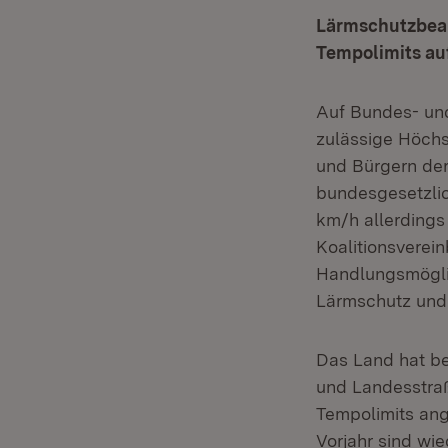
Lärmschutzbeauf
Tempolimits au
Auf Bundes- und
zulässige Höchs
und Bürgern der
bundesgesetzli
km/h allerdings
Koalitionsverei
Handlungsmöglic
Lärmschutz und 
Das Land hat be
und Landesstraß
Tempolimits ang
Vorjahr sind wi