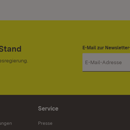
 Stand
E-Mail zur Newslett
esregierung.
Service
lungen
Presse