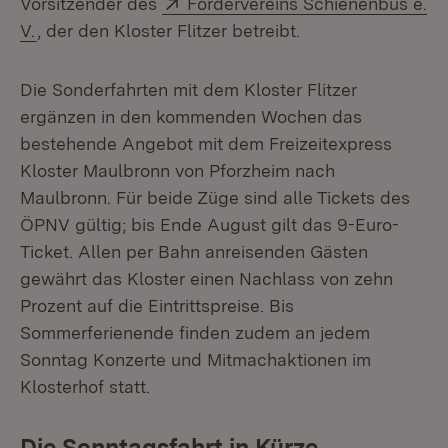
Extern:
Vorsitzender des
Fördervereins Schienenbus e.
(Öffnet in neuem Fenster)
V.
, der den
Kloster Flitzer
betreibt.
Die Sonderfahrten mit dem
Kloster Flitzer
ergänzen in den kommenden Wochen das
bestehende Angebot mit dem Freizeitexpress
Kloster Maulbronn von Pforzheim nach
Maulbronn. Für beide Züge sind alle Tickets des
ÖPNV gültig; bis Ende August gilt das 9-Euro-
Ticket. Allen per Bahn anreisenden Gästen
gewährt das Kloster einen Nachlass von zehn
Prozent auf die Eintrittspreise. Bis
Sommerferienende finden zudem an jedem
Sonntag Konzerte und Mitmachaktionen im
Klosterhof statt.
Die Sonntagsfahrt in Kürze