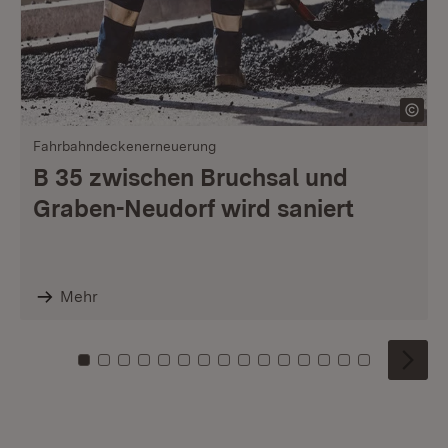
Fahrbahndeckenerneuerung
B 35 zwischen Bruchsal und
Graben-Neudorf wird saniert
Mehr
Zu Kachel: 0
Zu Kachel: 1
Zu Kachel: 2
Zu Kachel: 3
Zu Kachel: 4
Zu Kachel: 5
Zu Kachel: 6
Zu Kachel: 7
Zu Kachel: 8
Zu Kachel: 9
Zu Kachel: 10
Zu Kachel: 11
Zu Kachel: 12
Zu Kachel: 1
Zu Kachel