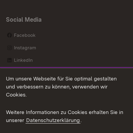
Social Media
Facebook
Instagram
LinkedIn
Mastodon
Um unsere Webseite für Sie optimal gestalten
X / Twitter
und verbessern zu können, verwenden wir
Cookies.
Youtube
Weitere Informationen zu Cookies erhalten Sie in
Zum 
unserer
Datenschutzerklärung
.
Kontakt
Datenschutz
Benutzungshinweise
Erklärung zur