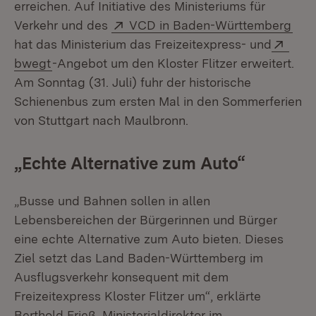
erreichen. Auf Initiative des Ministeriums für
Extern:
(Öff
Verkehr und des
VCD in Baden-Württemberg
Exte
hat das Ministerium das Freizeitexpress- und
(Öffnet in neuem Fenster)
bwegt
-Angebot um den
Kloster Flitzer
erweitert.
Am Sonntag (31. Juli) fuhr der historische
Schienenbus zum ersten Mal in den Sommerferien
von Stuttgart nach Maulbronn.
„Echte Alternative zum Auto“
„Busse und Bahnen sollen in allen
Lebensbereichen der Bürgerinnen und Bürger
eine echte Alternative zum Auto bieten. Dieses
Ziel setzt das Land Baden-Württemberg im
Ausflugsverkehr konsequent mit dem
Freizeitexpress
Kloster Flitzer
um“, erklärte
Berthold Frieß, Ministerialdirektor im